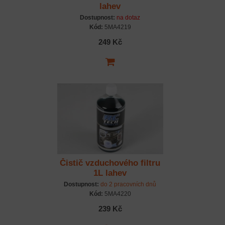
lahev
Dostupnost:
na dotaz
Kód:
5MA4219
249 Kč
Čistič vzduchového filtru
1L lahev
Dostupnost:
do 2 pracovních dnů
Kód:
5MA4220
239 Kč