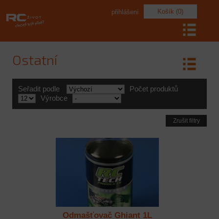
Košík (0)
přihlášení
Ostatní
Seřadit podle
Počet produktů
Výrobce
Zrušit filtry
Odmašťovač Ghiant 1L