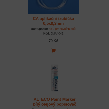
CA aplikační trubička
0,5x0,3mm
Dostupnost:
do 2 pracovních dnů
Kód:
5MA4041
79 Kč
ALTECO Paint Marker
bílý olejový popisovač