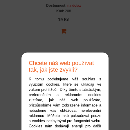
Dostupnost:
na dotaz
Kód:
208
19 Kč
Chcete náš web používat
tak, jak jste zvyklí?
K tomu potřebujeme váš souhlas s
využitím
cookies
, které se ukládají ve
Štětec, 30mm
vašem prohlížeči. Díky těmto statistickým,
preferenčním a reklamním cookies
zjistíme, jak náš web používáte,
Dostupnost:
do 2 pracovních dnů
přizpůsobíme vám zobrazené informace a
Kód:
532
nebudeme vás obtěžovat nerelevantní
reklamou. Můžete také pokračovat pouze
29 Kč
s cookies nezbytnými pro fungování webu.
Cookies nám dodávají energii pro další