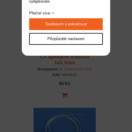
vylepšování.
Přečíst více
Souhlasím a pokračovat
Přizpůsobit nastavení
CA aplikační trubička
1x0,3mm
Dostupnost:
do 2 pracovních dnů
Kód:
5MA4040
89 Kč