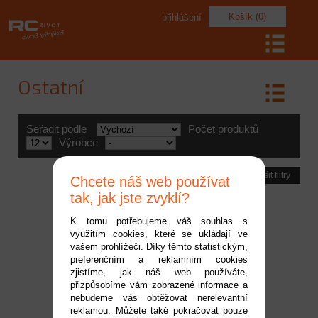
Košík (0)
přihlášení
Ostatní
Seřadit podle
Počet produktů
Výrobce
Zrušit filtry
Chcete náš web používat
tak, jak jste zvyklí?
K tomu potřebujeme váš souhlas s
využitím
cookies
, které se ukládají ve
vašem prohlížeči. Díky těmto statistickým,
preferenčním a reklamním cookies
zjistíme, jak náš web používáte,
přizpůsobíme vám zobrazené informace a
nebudeme vás obtěžovat nerelevantní
reklamou. Můžete také pokračovat pouze
MTX-47 samot. vysílač