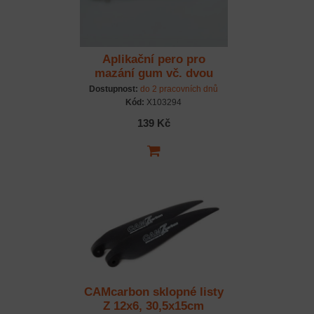
Aplikační pero pro
mazání gum vč. dvou
skleněných kuliček -
Dostupnost:
do 2 pracovních dnů
30mm
Kód:
X103294
139 Kč
CAMcarbon sklopné listy
Z 12x6, 30,5x15cm