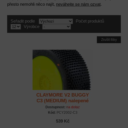
přesto nemohli něco najít,
neváhejte se nám ozvat
.
Seřadit podle
Počet produktů
Výrobce
Zrušit filtry
CLAYMORE V2 BUGGY
C3 (MEDIUM) nalepené
gumy, žluté disky, 2 ks.
Dostupnost:
na dotaz
Kód:
PCY2002-C3
539 Kč