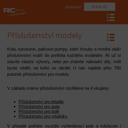
Košík (0)
přihlášení
Příslušenství modely
Kola, karosérie, palivové pumpy, lodní šrouby a mnohé další
příslušenství matří do portfolia každého modeláře. Ať už si
stavíte vlastní výtvory, nebo jen sháníte náhradní díly, měli
byste vědět, na koho se obrátit. U nás najdete přes 700
položek příslušenství pro modely.
V základu máme příslušenství rozdělené na 4 skupiny:
Příslušenství pro letadla
Příslušenství pro auta
Příslušenství pro lodě
Příslušenství pro vrtulníky
V případě potřeby využijte vyhledávací pole a kdybyste i