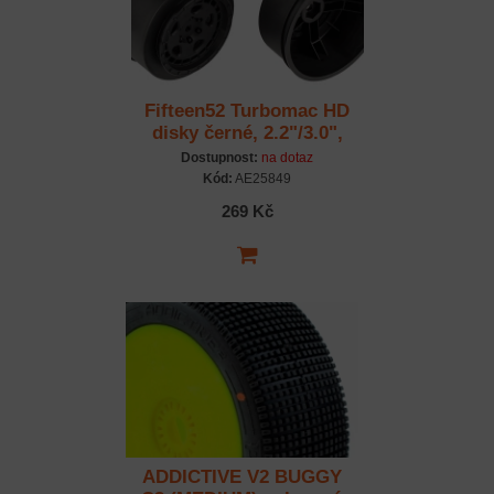
Fifteen52 Turbomac HD
disky černé, 2.2"/3.0",
+3mm offset
Dostupnost:
na dotaz
Kód:
AE25849
269 Kč
ADDICTIVE V2 BUGGY