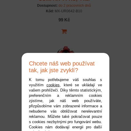
Dostupnost:
do 2 pracovních dnů
Kód:
MX-UR0642-B10
99 Kč
Chcete náš web používat
tak, jak jste zvyklí?
K tomu potřebujeme váš souhlas s
využitím
cookies
, které se ukládají ve
Hliníková kompletní
vašem prohlížeči. Díky těmto statistickým,
preferenčním a reklamním cookies
spojka COMPAK 4 PRO
zjistíme, jak náš web používáte,
B10 včetně spojkového
Dostupnost:
do 2 pracovních dnů
přizpůsobíme vám zobrazené informace a
bubínku Z13 a kul.
Kód:
MX-UR0643-B10
nebudeme vás obtěžovat nerelevantní
ložisek
reklamou. Můžete také pokračovat pouze
1 749 Kč
s cookies nezbytnými pro fungování webu.
Cookies nám dodávají energii pro další