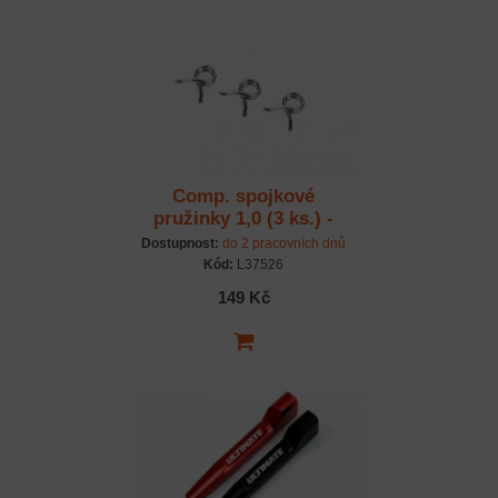
Comp. spojkové
pružinky 1,0 (3 ks.) -
WorksTeam Edition
Dostupnost:
do 2 pracovních dnů
Kód:
L37526
149 Kč