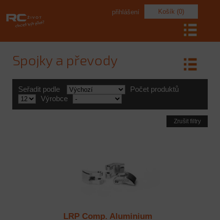
Košík (0)
přihlášení
Spojky a převody
Seřadit podle
Počet produktů
Výrobce
Zrušit filtry
LRP Comp. Aluminium