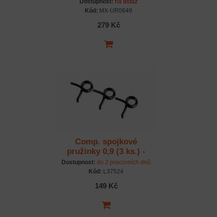
Dostupnost:
na dotaz
Kód:
MX-UR0649
279 Kč
Comp. spojkové
pružinky 0,9 (3 ks.) -
WorksTeam Edition
Dostupnost:
do 2 pracovních dnů
Kód:
L37524
149 Kč