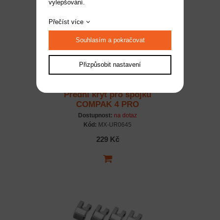
vylepšování.
Přečíst více
Souhlasím a pokračovat
Přizpůsobit nastavení
Přední kryt pro spojku
COMPAK 4 PRO
Dostupnost:
na dotaz
Kód:
MX-UR0645
229 Kč