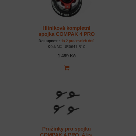
Hliníková kompletní
spojka COMPAK 4 PRO
B10
Dostupnost:
do 2 pracovních dnů
Kód:
MX-UR0641-B10
1 499 Kč
Pružinky pro spojku
COMPAK 4 PRO, 4 ks.