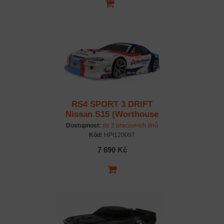
RS4 SPORT 3 DRIFT
Nissan S15 (Worthouse
James Dean) RTR set
Dostupnost:
do 2 pracovních dnů
Kód:
HPI120097
7 690 Kč