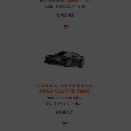
Dostupnost:
do 2 pracovních dnů
Kód:
TRA105237-4-GRN
8 499 Kč
Traxxas 4-Tec 2.0 Nissan
240SX VX3 RTR černý
Dostupnost:
na dotaz
Kód:
TRA93424-4-BLK
9 899 Kč