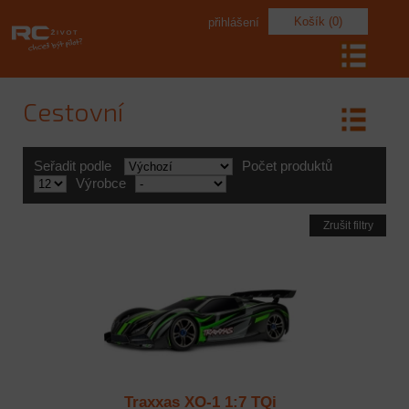
Košík (0)
přihlášení
Cestovní
Seřadit podle
Počet produktů
Výrobce
Zrušit filtry
Traxxas XO-1 1:7 TQi