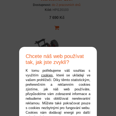
Dostupnost:
do 2 pracovních dnů
Kód:
HPI120103
7 690 Kč
Chcete náš web používat
tak, jak jste zvyklí?
K tomu potřebujeme váš souhlas s
využitím
cookies
, které se ukládají ve
Traxxas podvozek 4-Tec
vašem prohlížeči. Díky těmto statistickým,
preferenčním a reklamním cookies
2.0 1:10 VXL TQi RTR
zjistíme, jak náš web používáte,
Dostupnost:
do 2 pracovních dnů
přizpůsobíme vám zobrazené informace a
Kód:
TRA83076-4
nebudeme vás obtěžovat nerelevantní
reklamou. Můžete také pokračovat pouze
10 599 Kč
s cookies nezbytnými pro fungování webu.
Cookies nám dodávají energii pro další