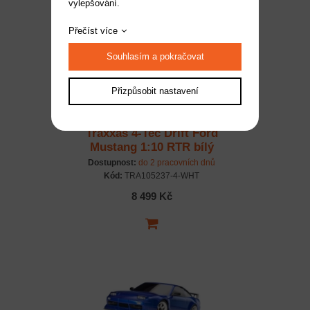
vylepšování.
Přečíst více
Souhlasím a pokračovat
Přizpůsobit nastavení
Traxxas 4-Tec Drift Ford
Mustang 1:10 RTR bílý
Dostupnost:
do 2 pracovních dnů
Kód:
TRA105237-4-WHT
8 499 Kč