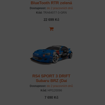
BlueTooth RTR zelená
Dostupnost:
do 2 pracovních dnů
Kód:
TRA64077-3-GRN
22 699 Kč
RS4 SPORT 3 DRIFT
Subaru BRZ (Dai
Yoshihara) RTR set
Dostupnost:
do 2 pracovních dnů
Kód:
HPI120096
7 690 Kč