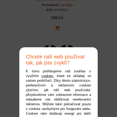
Dostupnost:
na dotaz
Kód:
EXW0624
699 Kč
Chcete náš web používat
tak, jak jste zvyklí?
K tomu potřebujeme váš souhlas s
využitím
cookies
, které se ukládají ve
Exway Wave - Unašeč
vašem prohlížeči. Díky těmto statistickým,
preferenčním a reklamním cookies
motoru
zjistíme, jak náš web používáte,
Dostupnost:
do 2 pracovních dnů
přizpůsobíme vám zobrazené informace a
Kód:
EXW0514
nebudeme vás obtěžovat nerelevantní
reklamou. Můžete také pokračovat pouze
1 590 Kč
s cookies nezbytnými pro fungování webu.
Cookies nám dodávají energii pro další