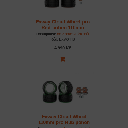
Exway Cloud Wheel pro
Riot pohon 110mm
(oranžová, 4ks)
Dostupnost:
do 2 pracovních dnů
Kód:
EXW0448
4 990 Kč
Exway Cloud Wheel
110mm pro Hub pohon