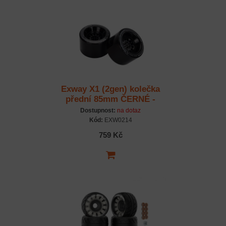
Exway X1 (2gen) kolečka
přední 85mm ČERNÉ -
pár
Dostupnost:
na dotaz
Kód:
EXW0214
759 Kč