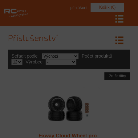
Košík (0)
přihlášení
Příslušenství
Seřadit podle
Počet produktů
Výrobce
Zrušit filtry
Exway Cloud Wheel pro