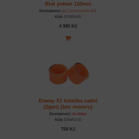
Riot pohon 110mm
(černá, 4ks)
Dostupnost:
do 2 pracovních dnů
Kód:
EXW0445
4 990 Kč
Exway X1 kolečka zadní
(2gen) (bez motoru)
85mm ORANŽOVÁ - pár
Dostupnost:
na dotaz
Kód:
EXW0216
759 Kč