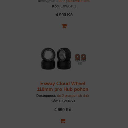
(zelená, 4ks)
Dostupnost:
do 2 pracovních dnů
Kód:
EXW0451
4 990 Kč
Exway Cloud Wheel
110mm pro Hub pohon
(černá, 4ks)
Dostupnost:
do 2 pracovních dnů
Kód:
EXW0450
4 990 Kč