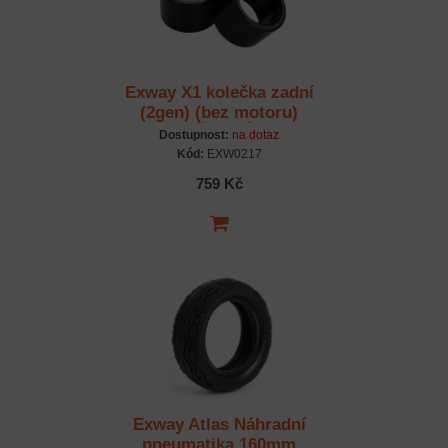
Exway X1 kolečka zadní
(2gen) (bez motoru)
85mm ČERNÁ - pár
Dostupnost:
na dotaz
Kód:
EXW0217
759 Kč
Exway Atlas Náhradní
pneumatika 160mm