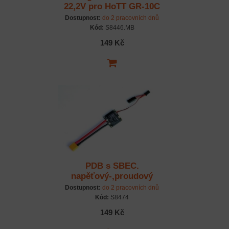
22,2V pro HoTT GR-10C
Dostupnost:
do 2 pracovních dnů
Kód:
S8446.MB
149 Kč
PDB s SBEC.
napěťový-,proudový
sensor +Telemetrie
Dostupnost:
do 2 pracovních dnů
Kód:
S8474
149 Kč