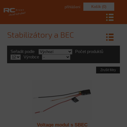
Košík (0)
přihlášení
Stabilizátory a BEC
Seřadit podle
Počet produktů
Výrobce
Zrušit filtry
Voltage modul s SBEC