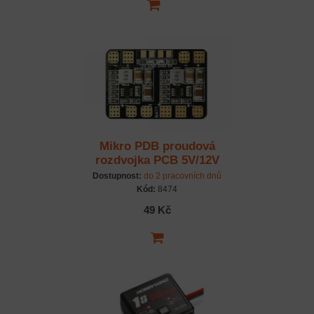
Mikro PDB proudová
rozdvojka PCB 5V/12V
Copt
Dostupnost:
do 2 pracovních dnů
Kód:
8474
49 Kč