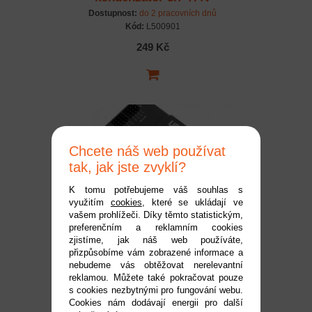
Dostupnost:
do 2 pracovních dnů
Kód:
L500901
249 Kč
Chcete náš web používat
tak, jak jste zvyklí?
K tomu potřebujeme váš souhlas s
využitím
cookies
, které se ukládají ve
UBEC-25A-HV
vašem prohlížeči. Díky těmto statistickým,
preferenčním a reklamním cookies
stabilizátor napájení
zjistíme, jak náš web používáte,
5,2/6,0/7,4/8,4 V 25A
Dostupnost:
do 2 pracovních dnů
přizpůsobíme vám zobrazené informace a
Kód:
HW30606000
nebudeme vás obtěžovat nerelevantní
reklamou. Můžete také pokračovat pouze
1 990 Kč
s cookies nezbytnými pro fungování webu.
Cookies nám dodávají energii pro další