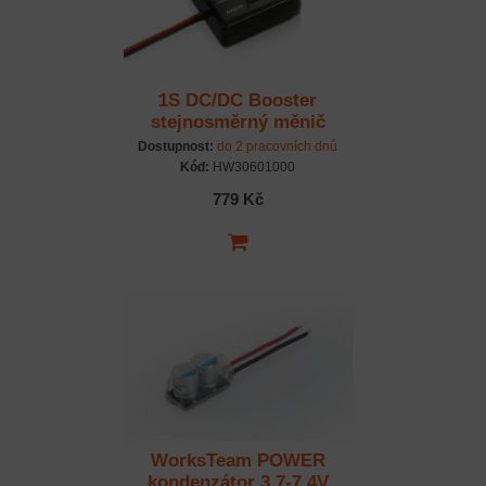
1S DC/DC Booster
stejnosměrný měnič
3,7/6 V
Dostupnost:
do 2 pracovních dnů
Kód:
HW30601000
779 Kč
WorksTeam POWER
kondenzátor 3.7-7.4V