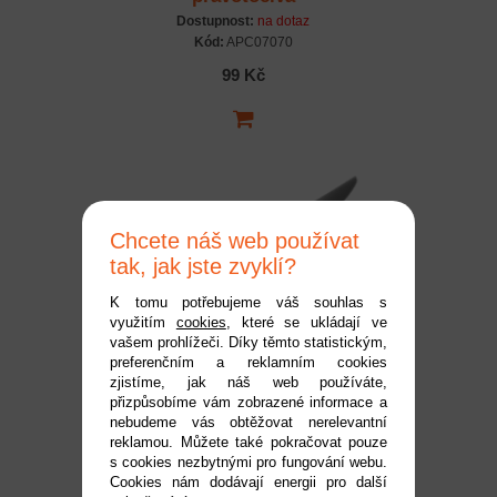
Dostupnost:
na dotaz
Kód:
APC07070
99 Kč
Chcete náš web používat
tak, jak jste zvyklí?
K tomu potřebujeme váš souhlas s
využitím
cookies
, které se ukládají ve
APC vrtule 7x6
vašem prohlížeči. Díky těmto statistickým,
preferenčním a reklamním cookies
levotočivá/tlačná
zjistíme, jak náš web používáte,
Dostupnost:
na dotaz
přizpůsobíme vám zobrazené informace a
Kód:
APC07060P
nebudeme vás obtěžovat nerelevantní
reklamou. Můžete také pokračovat pouze
89 Kč
s cookies nezbytnými pro fungování webu.
Cookies nám dodávají energii pro další