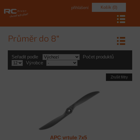
Košík (0)
přihlášení
Průměr do 8"
Seřadit podle
Počet produktů
Výrobce
Zrušit filtry
APC vrtule 7x5