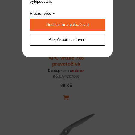
vylepšování.
Přečíst více
Souhlasím a pokračovat
Přizpůsobit nastavení
APC vrtule 7x6
pravotočivá
Dostupnost:
na dotaz
Kód:
APC07060
89 Kč