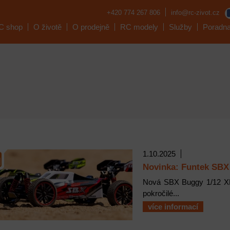
+420 774 267 806
info@rc-zivot.cz
C shop
O životě
O prodejně
RC modely
Služby
Poradn
1.10.2025
Novinka: Funtek SB
Nová SBX Buggy 1/12 XL 
pokročilé...
více informací