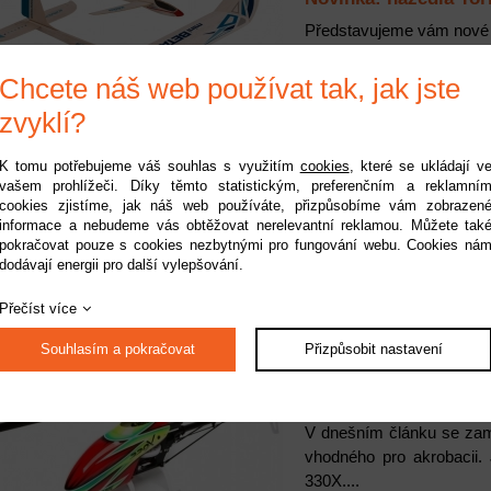
Představujeme vám nové c
více informací
Chcete náš web používat tak, jak jste
zvyklí?
K tomu potřebujeme váš souhlas s využitím
cookies
, které se ukládají v
26.6.2019
vašem prohlížeči. Díky těmto statistickým, preferenčním a reklamní
Otevření nové prodej
cookies zjistíme, jak náš web používáte, přizpůsobíme vám zobrazen
informace a nebudeme vás obtěžovat nerelevantní reklamou. Můžete tak
Konečně jsme se dočkali
pokračovat pouze s cookies nezbytnými pro fungování webu. Cookies ná
vás čeká na nové adres
dodávají energii pro další vylepšování.
můžete těšit?...
více informací
Přečíst více
Souhlasím a pokračovat
Přizpůsobit nastavení
25.4.2018
Recenze: RC vrtulník
V dnešním článku se zam
vhodného pro akrobacii.
330X....