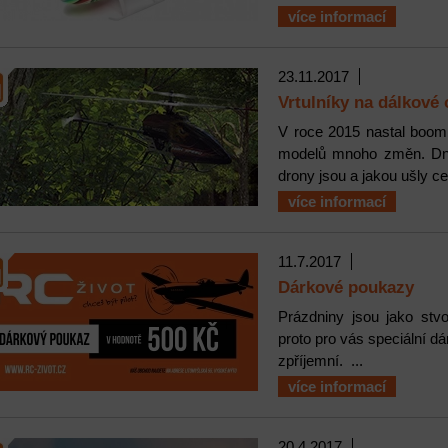
více informací
23.11.2017
Vrtulníky na dálkové 
V roce 2015 nastal boom
modelů mnoho změn. Dne
drony jsou a jakou ušly ces
více informací
11.7.2017
Dárkové poukazy
Prázdniny jsou jako stv
proto pro vás speciální 
zpříjemní. ...
více informací
20.4.2017