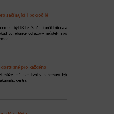
o začínající i pokročilé
emusí být těžké. Stačí si určit kritéria a
okud potřebujete odrazový můstek, náš
moci....
u dostupné pro každého
l může mít své kvality a nemusí být
kupního centra. ...
in a Mini Beta