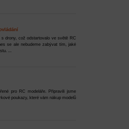
ovládání
 s drony, což odstartovalo ve světě RC
s se ale nebudeme zabývat tím, jaké
tu. ...
ořené pro RC modeláře. Připravili jsme
dárkové poukazy, které vám nákup modelů