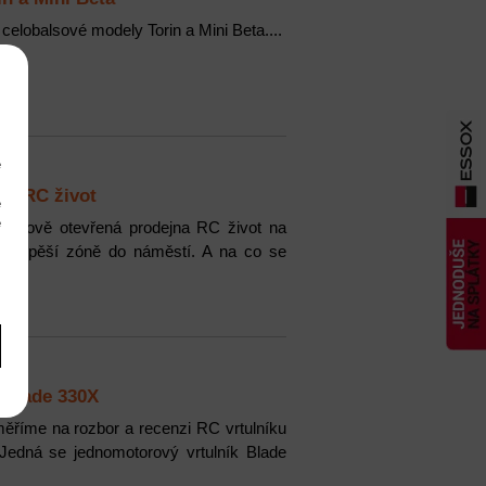
elobalsové modely Torin a Mini Beta....
e
m
ny RC život
é
é
. Nově otevřená prodejna RC život na
m
e - pěší zóně do náměstí. A na co se
 Blade 330X
ěříme na rozbor a recenzi RC vrtulníku
 Jedná se jednomotorový vrtulník Blade