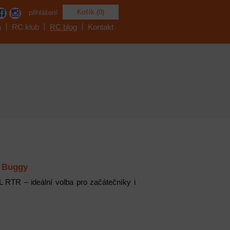
Košík (0)
přihlášení
a
RC klub
RC blog
Kontakt
X Buggy
RTR – ideální volba pro začátečníky i