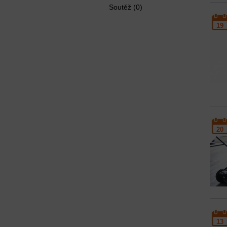
Soutěž (0)
19
20
13