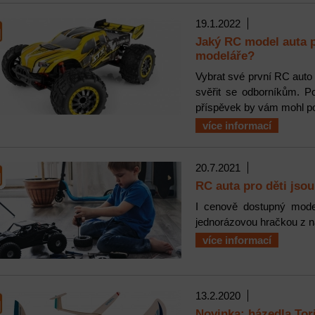
19.1.2022
Jaký RC model auta pr
modeláře?
Vybrat své první RC auto n
svěřit se odborníkům. P
příspěvek by vám mohl po
více informací
20.7.2021
RC auta pro děti jso
I cenově dostupný mode
jednorázovou hračkou z ná
více informací
13.2.2020
Novinka: házedla Tor