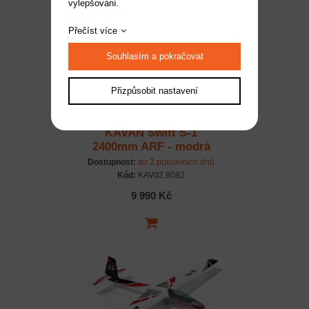
vylepšování.
Přečíst více
Souhlasím a pokračovat
Přizpůsobit nastavení
KAVAN Swift S-1
2400mm ARF - modrá
Dostupnost:
do 2 pracovních dnů
Kód:
KAV02.8082
9 990 Kč