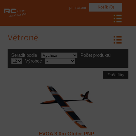
Košík (0)
přihlášení
Větroně
Seřadit podle
Počet produktů
Výrobce
Zrušit filtry
EVOA 3.0m Glider PNP