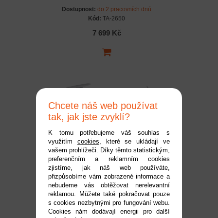
Dostupnost:
do 2 pracovních dnů
Kód:
TA-2650
7 699 Kč
Chcete náš web používat
tak, jak jste zvyklí?
K tomu potřebujeme váš souhlas s
využitím
cookies
, které se ukládají ve
KAVAN 304TS TwinShark
vašem prohlížeči. Díky těmto statistickým,
preferenčním a reklamním cookies
2700mm ARF
zjistíme, jak náš web používáte,
Dostupnost:
na dotaz
přizpůsobíme vám zobrazené informace a
Kód:
KAV02.8077
nebudeme vás obtěžovat nerelevantní
reklamou. Můžete také pokračovat pouze
10 990 Kč
s cookies nezbytnými pro fungování webu.
Cookies nám dodávají energii pro další