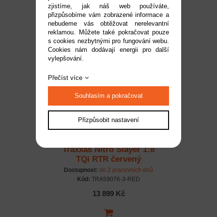
zjistíme, jak náš web používáte,
Dostupnost:
do 2 pracovních dnů
přizpůsobíme vám zobrazené informace a
Kód:
TRA59076-3-BLU
nebudeme vás obtěžovat nerelevantní
reklamou. Můžete také pokračovat pouze
13 899 Kč
s cookies nezbytnými pro fungování webu.
Cookies nám dodávají energii pro další
vylepšování.
Přečíst více
Souhlasím a pokračovat
Přizpůsobit nastavení
Traxxas Nitro Slayer 1:8
TQi RTR červený
Dostupnost:
do 2 pracovních dnů
Kód:
TRA59076-3-RED
13 899 Kč