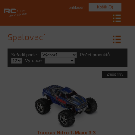
Košík (0)
přihlášení
Spalovací
Seřadit podle
Počet produktů
Výrobce
Zrušit filtry
Traxxas Nitro T-Maxx 3.3