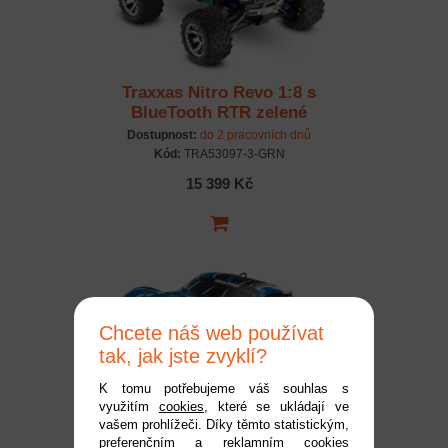
Traxxas Nitro Revo 1:8 s
BlueTooth RTR zelené
Dostupnost:
do 2 pracovních dnů
Kód:
TRA53097-3-GRN
15 399 Kč
Chcete náš web používat
tak, jak jste zvyklí?
K tomu potřebujeme váš souhlas s
využitím
cookies
, které se ukládají ve
Traxxas Nitro Slayer 1:8
vašem prohlížeči. Díky těmto statistickým,
preferenčním a reklamním cookies
RTR modrý