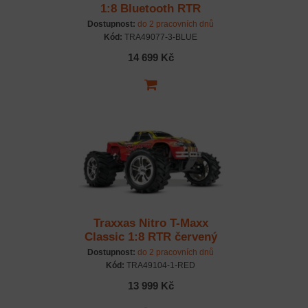
1:8 Bluetooth RTR
modrý
Dostupnost:
do 2 pracovních dnů
Kód:
TRA49077-3-BLUE
14 699 Kč
Traxxas Nitro T-Maxx
Classic 1:8 RTR červený
Dostupnost:
do 2 pracovních dnů
Kód:
TRA49104-1-RED
13 999 Kč