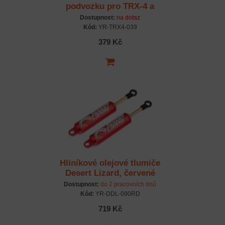
podvozku pro TRX-4 a
TRX-6
Dostupnost:
na dotaz
Kód:
YR-TRX4-039
379 Kč
Hliníkové olejové tlumiče
Desert Lizard, červené
90mm ( 2 ks )
Dostupnost:
do 2 pracovních dnů
Kód:
YR-DDL-090RD
719 Kč