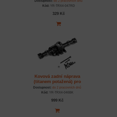
červený
Dostupnost:
do 2 pracovních dnů
Kód:
YR-TRX4-047RD
329 Kč
Kovová zadní náprava
(titanem potažená) pro
Traxxas TRX-4 černá
Dostupnost:
do 2 pracovních dnů
Kód:
YR-TRX4-046BK
999 Kč