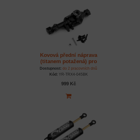
Kovová přední náprava
(titanem potažená) pro
Traxxas TRX-4 černá
Dostupnost:
do 2 pracovních dnů
Kód:
YR-TRX4-045BK
999 Kč