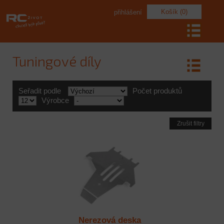
Košík (0)
přihlášení
Tuningové díly
Seřadit podle
Počet produktů
Výrobce
Zrušit filtry
Nerezová deska