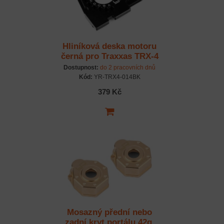
Hliníková deska motoru
černá pro Traxxas TRX-4
a TRX-6
Dostupnost:
do 2 pracovních dnů
Kód:
YR-TRX4-014BK
379 Kč
Mosazný přední nebo
zadní kryt portálu 42g,