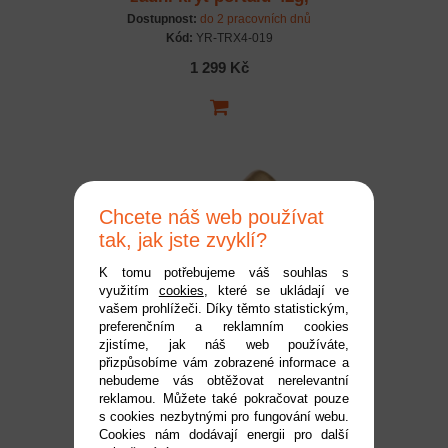
2ks pro TRX-4
Dostupnost:
do 2 pracovních dnů
Kód:
YR-TRX4-019
1 299 Kč
Chcete náš web používat
tak, jak jste zvyklí?
K tomu potřebujeme váš souhlas s
využitím
cookies
, které se ukládají ve
Mosazné kulové čepy
vašem prohlížeči. Díky těmto statistickým,
preferenčním a reklamním cookies
11,7x5,8x5mm, vnitřní
zjistíme, jak náš web používáte,
3mm pro TRX-4, 4ks
Dostupnost:
do 2 pracovních dnů
přizpůsobíme vám zobrazené informace a
Kód:
YR-TRX4-036
nebudeme vás obtěžovat nerelevantní
reklamou. Můžete také pokračovat pouze
119 Kč
s cookies nezbytnými pro fungování webu.
Cookies nám dodávají energii pro další