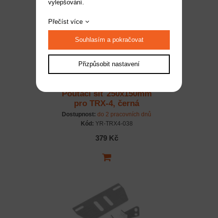
vylepšování.
Přečíst více
Souhlasím a pokračovat
Přizpůsobit nastavení
Poutací síť 250x150mm
pro TRX-4, černá
Dostupnost:
do 2 pracovních dnů
Kód:
YR-TRX4-038
379 Kč