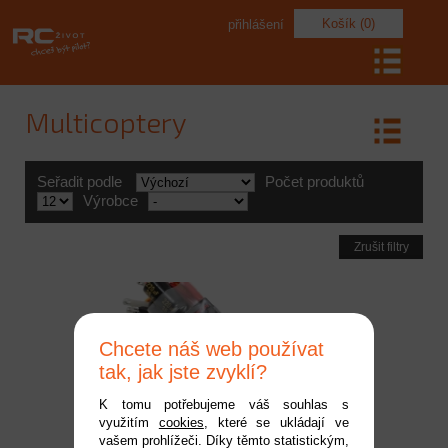
Košík (0)
přihlášení
Multicoptery
Seřadit podle
Počet produktů
Výrobce
Zrušit filtry
Chcete náš web používat
tak, jak jste zvyklí?
K tomu potřebujeme váš souhlas s
využitím
cookies
, které se ukládají ve
Castle regulátor
vašem prohlížeči. Díky těmto statistickým,