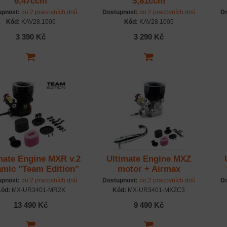
6,47ccm
5,81ccm
upnost:
do 2 pracovních dnů
Dostupnost:
do 2 pracovních dnů
Do
Kód:
KAV28.1006
Kód:
KAV28.1005
3 390 Kč
3 290 Kč
mate Engine MXR v.2
Ultimate Engine MXZ
mic "Team Edition"
motor + Airmax
motor + Airmax
vzduchový filtr + 2142
upnost:
do 2 pracovních dnů
Dostupnost:
do 2 pracovních dnů
Do
vzduchový filtr
Super strong jednodílný
ód:
MX-UR3401-MR2X
Kód:
MX-UR3401-MXZC3
výfuk
13 490 Kč
9 490 Kč