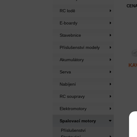
CENA
RC lodě
E-boardy
Stavebnice
Příslušenství modely
Akumulátory
KA
Serva
Nabíjení
RC soupravy
Elektromotory
Spalovací motory
Příslušenství