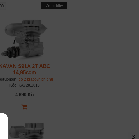
Zrušit filtry
KAVAN S91A 2T ABC
14,95ccm
stupnost:
do 2 pracovních dnů
Kód:
KAV28.1010
4 690 Kč