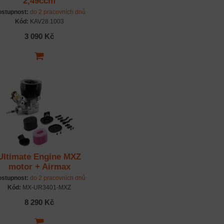
2,49ccm
stupnost:
do 2 pracovních dnů
Kód:
KAV28.1003
3 090 Kč
Ultimate Engine MXZ
motor + Airmax
vzduchový filtr
stupnost:
do 2 pracovních dnů
Kód:
MX-UR3401-MXZ
8 290 Kč