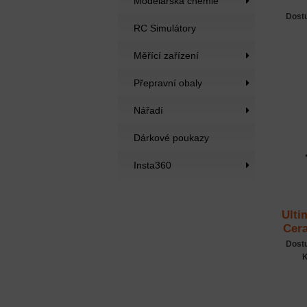
Modelářská chemie
Dost
RC Simulátory
Měřící zařízení
Přepravní obaly
Nářadí
Dárkové poukazy
Insta360
Ulti
Cera
Dost
K