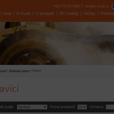
+420 774 267 806
info@rc-zivot.cz
C shop
O životě
O prodejně
RC modely
Služby
Poradn
bchod
>
Spalovací motory
> Žhavící
avící
dit podle
Počet produktů
Výrobce