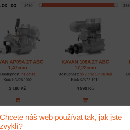
 OD - DO
VAN AP09A 2T ABC
KAVAN 108A 2T ABC
1,47ccm
17,22ccm
Dostupnost:
na dotaz
Dostupnost:
do 2 pracovních dnů
Do
Kód:
KAV28.1002
Kód:
KAV28.1011
3 190 Kč
4 990 Kč
Chcete náš web používat tak, jak jste
zvyklí?