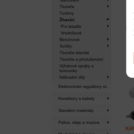
Startování
Tlumiče
Turbíny
Žhavící
Pro letadla
KAV
Vrtulníkové
Benzínové
Svíčky
Tlumiče letecké
Tlumiče a příslušenství
Výfukové spojky a
koncovky
Náhradní díly
Elektronické regulátory otáček
Konektory a kabely
Stavební materiály
Paliva, oleje a maziva
KAV