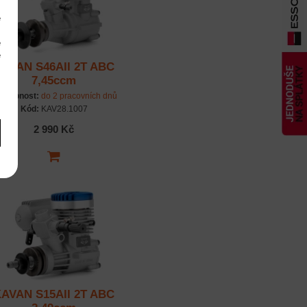
e
m
é
é
AVAN S46AII 2T ABC
m
7,45ccm
stupnost:
do 2 pracovních dnů
Kód:
KAV28.1007
2 990 Kč
AVAN S15AII 2T ABC