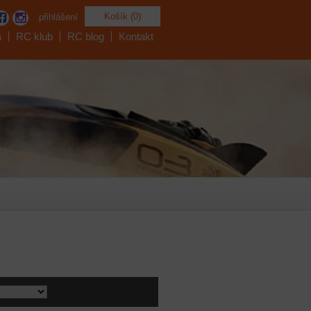
Košík (0)
přihlášení
a
RC klub
RC blog
Kontakt