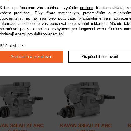
K tomu potřebujeme váš souhlas s využitím
cookies
, které se ukládají v
vašem prohlížeči. Díky těmto statistickým, preferenčním a reklamní
cookies zjistíme, jak náš web používáte, přizpůsobíme vám zobrazen
informace a nebudeme vás obtěžovat nerelevantní reklamou. Můžete tak
AN S61AII 2T ABC
KAVAN S52AII 2T ABC
K
pokračovat pouze s cookies nezbytnými pro fungování webu. Cookies ná
9,95ccm
8,47ccm
dodávají energii pro další vylepšování.
Dostupnost:
na dotaz
Dostupnost:
do 2 pracovních dnů
Do
Přečíst více
Kód:
KAV28.1009
Kód:
KAV28.1008
3 690 Kč
3 190 Kč
Souhlasím a pokračovat
Přizpůsobit nastavení
AN S40AII 2T ABC
KAVAN S36AII 2T ABC
K