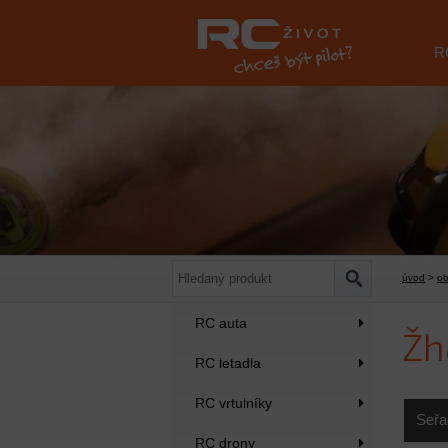
R
úvod
>
o
RC auta
Žh
RC letadla
RC vrtulníky
Seřa
RC drony