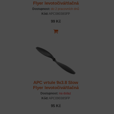
Flyer levotočivá/tlačná
Dostupnost:
do 2 pracovních dnů
Kód:
APC08038SFP
99 Kč
APC vrtule 9x3.8 Slow
Flyer levotočivá/tlačná
Dostupnost:
na dotaz
Kód:
APC09038SFP
95 Kč