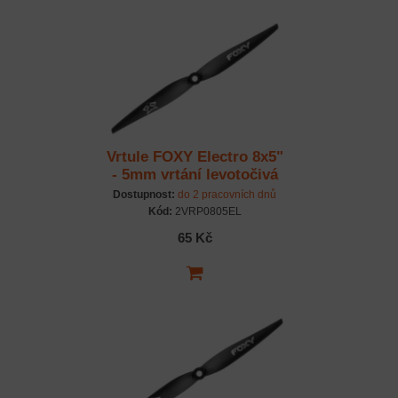
Vrtule FOXY Electro 8x5"
- 5mm vrtání levotočivá
Dostupnost:
do 2 pracovních dnů
Kód:
2VRP0805EL
65 Kč