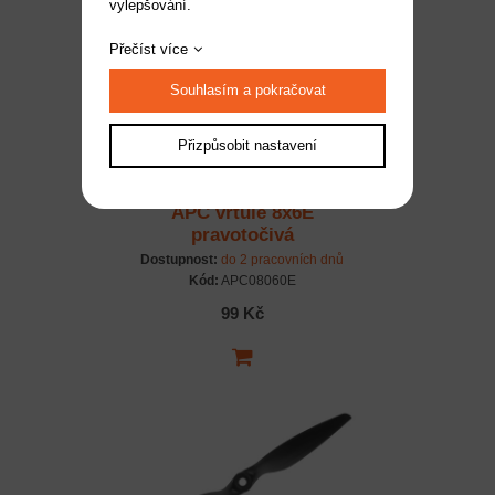
vylepšování.
Přečíst více
Souhlasím a pokračovat
Přizpůsobit nastavení
APC vrtule 8x6E
pravotočivá
Dostupnost:
do 2 pracovních dnů
Kód:
APC08060E
99 Kč