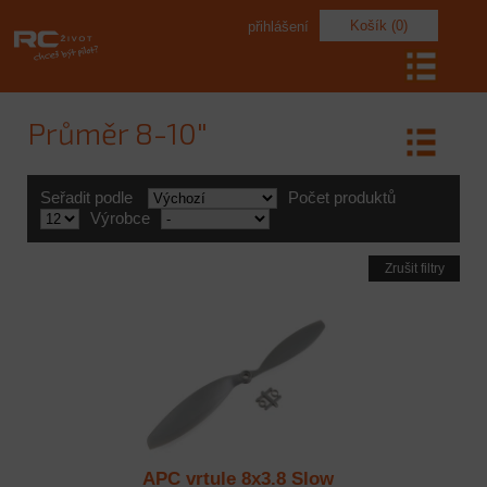
Košík (0)
přihlášení
Průměr 8-10"
Seřadit podle
Počet produktů
Výrobce
Zrušit filtry
APC vrtule 8x3.8 Slow