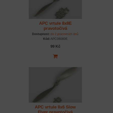
APC vrtule 8x8E
pravotočivá
Dostupnost:
do 2 pracovních dnů
Kód:
APC08080E
99 Kč
APC vrtule 8x6 Slow
Flyer pravotočivá