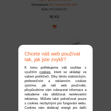
Dostupnost:
do 2 pracovních dnů
Kód:
APC08060SF
95 Kč
Chcete náš web používat
tak, jak jste zvyklí?
K tomu potřebujeme váš souhlas s
využitím
cookies
, které se ukládají ve
APC vrtule 8x6E
vašem prohlížeči. Díky těmto statistickým,
preferenčním a reklamním cookies
levotočivá/tlačná
zjistíme, jak náš web používáte,
Dostupnost:
do 2 pracovních dnů
přizpůsobíme vám zobrazené informace a
Kód:
APC08060EP
nebudeme vás obtěžovat nerelevantní
reklamou. Můžete také pokračovat pouze
99 Kč
s cookies nezbytnými pro fungování webu.
Cookies nám dodávají energii pro další