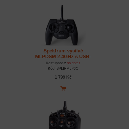
Spektrum vysílač
MLPDSM 2.4GHz s USB-
C pouze vysílač
Dostupnost:
na dotaz
Kód:
SPMRMLP6C
1 799 Kč