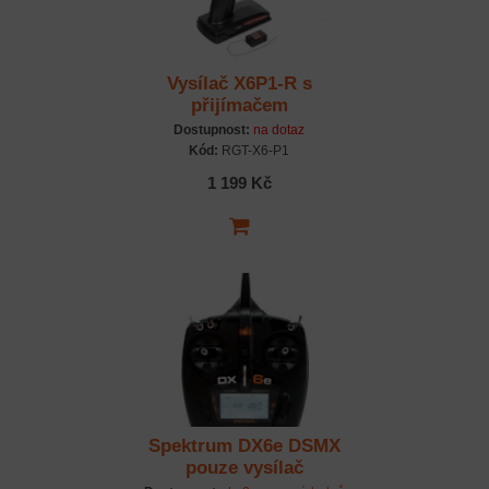
Vysílač X6P1-R s
přijímačem
Dostupnost:
na dotaz
Kód:
RGT-X6-P1
1 199 Kč
Spektrum DX6e DSMX
pouze vysílač