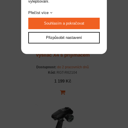
vylepšování.
Přečíst více
Souhlasím a pokračovat
Přizpůsobit nastavení
Vysílač X4 s přijímačem
Dostupnost:
do 2 pracovních dnů
Kód:
RGT-R62104
1 199 Kč