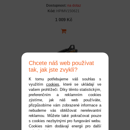
Dostupnost:
na dotaz
Kód:
HPIMV150621
1 009 Kč
Chcete náš web používat
tak, jak jste zvyklí?
K tomu potřebujeme váš souhlas s
využitím
cookies
, které se ukládají ve
HPI TF-51/RF-51 2.4GHZ
vašem prohlížeči. Díky těmto statistickým,
preferenčním a reklamním cookies
rádio
zjistíme, jak náš web používáte,
Dostupnost:
do 2 pracovních dnů
přizpůsobíme vám zobrazené informace a
Kód:
HPI160549
nebudeme vás obtěžovat nerelevantní
reklamou. Můžete také pokračovat pouze
1 259 Kč
s cookies nezbytnými pro fungování webu.
Cookies nám dodávají energii pro další