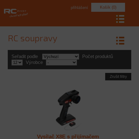
Košík (0)
přihlášení
RC soupravy
Seřadit podle
Počet produktů
Výrobce
Zrušit filtry
Vysílač X8E s přijímačem