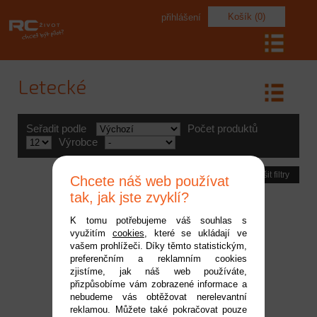
Košík (0)
přihlášení
Letecké
Seřadit podle
Počet produktů
Výrobce
Zrušit filtry
Chcete náš web používat
tak, jak jste zvyklí?
K tomu potřebujeme váš souhlas s
využitím
cookies
, které se ukládají ve
vašem prohlížeči. Díky těmto statistickým,
preferenčním a reklamním cookies
zjistíme, jak náš web používáte,
přizpůsobíme vám zobrazené informace a
nebudeme vás obtěžovat nerelevantní
reklamou. Můžete také pokračovat pouze
Výfuk Pitts GP61