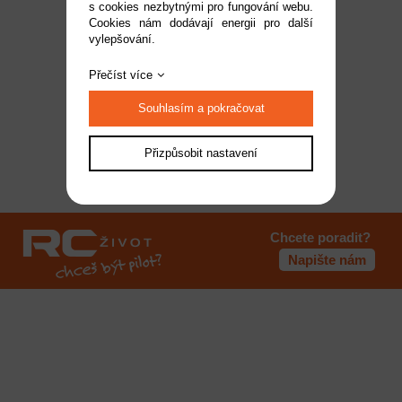
s cookies nezbytnými pro fungování webu.
Cookies nám dodávají energii pro další
Dostupnost:
na dotaz
vylepšování.
Kód:
GPM0029
4 199 Kč
Přečíst více
Souhlasím a pokračovat
Přizpůsobit nastavení
1
Chcete poradit?
Napište nám