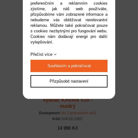
preferenčním a reklamním cookies
šedý
zjistíme, jak náš web používáte,
Dostupnost:
do 2 pracovních dnů
přizpůsobíme vám zobrazené informace a
Kód:
KAV16.1001
nebudeme vás obtěžovat nerelevantní
reklamou. Můžete také pokračovat pouze
14 990 Kč
s cookies nezbytnými pro fungování webu.
Cookies nám dodávají energii pro další
vylepšování.
Přečíst více
Souhlasím a pokračovat
Přizpůsobit nastavení
Vysílač KAVAN V20 -
modrý
Dostupnost:
do 2 pracovních dnů
Kód:
KAV16.1002
14 990 Kč