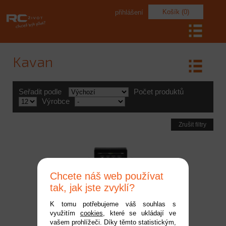
Košík (0)
přihlášení
Kavan
Seřadit podle
Počet produktů
Výrobce
Zrušit filtry
Chcete náš web používat
tak, jak jste zvyklí?
K tomu potřebujeme váš souhlas s
využitím
cookies
, které se ukládají ve
Vysílač KAVAN V20 -
vašem prohlížeči. Díky těmto statistickým,