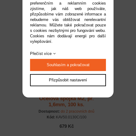
preferenčním a reklamním cookies
M3x112mm
zjistíme, jak náš web používáte,
Dostupnost:
do 2 pracovních dnů
přizpůsobíme vám zobrazené informace a
Kód:
KAV50.2304
nebudeme vás obtěžovat nerelevantní
reklamou. Můžete také pokračovat pouze
99 Kč
s cookies nezbytnými pro fungování webu.
Cookies nám dodávají energii pro další
vylepšování.
Přečíst více
Souhlasím a pokračovat
Přizpůsobit nastavení
Ocelová spojka M2, pr.
1,6mm, 100 ks.
Dostupnost:
do 2 pracovních dnů
Kód:
KAV50.0130C/100
679 Kč