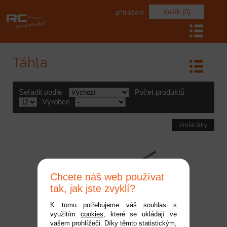
Košík (0)
přihlášení
Táhla
Seřadit podle
Počet produktů
Výrobce
Zrušit filtry
Chcete náš web používat
tak, jak jste zvyklí?
K tomu potřebujeme váš souhlas s
využitím
cookies
, které se ukládají ve
Táhlo s šestihranem
vašem prohlížeči. Díky těmto statistickým,