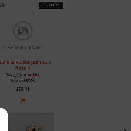
Zrušit filtry
1049-B Ruční pumpa s
filtrem
Dostupnost:
na dotaz
Kód:
8KM8556
159 Kč