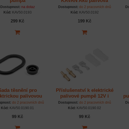
pumpa
KAVAN Aku palivová
pumpa
Dostupnost:
na dotaz
Dostupnost:
do 2 pracovních dnů
Do
Kód:
KAV50.0193
Kód:
KAV50.0192
299 Kč
199 Kč
Sada těsnění pro
Příslušenství k elektrické
ktrickou palivovou
palivové pumpě 12V i
pu
pumpu
24V
upnost:
do 2 pracovních dnů
Dostupnost:
do 2 pracovních dnů
Do
Kód:
KAV50.0190.01
Kód:
KAV50.0190.02
99 Kč
99 Kč