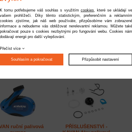
K tomu potřebujeme váš souhlas s využitím
cookies
, které se ukládají v
vašem prohlížeči. Díky těmto statistickým, preferenčním a reklamní
cookies zjistíme, jak náš web používáte, přizpůsobíme vám zobrazen
informace a nebudeme vás obtěžovat nerelevantní reklamou. Můžete tak
lektrická palivová
Elektrická palivová
Ná
pokračovat pouze s cookies nezbytnými pro fungování webu. Cookies ná
pumpa 24V
pumpa 12V volně ložené,
dodávají energii pro další vylepšování.
balení 60 ks.
upnost:
do 2 pracovních dnů
Dostupnost:
do 2 pracovních dnů
Do
Kód:
KAV0190.242
Kód:
KAV0190/60
Přečíst více
999 Kč
49 999 Kč
Souhlasím a pokračovat
Přizpůsobit nastavení
AN ruční palivová
PŘÍSLUŠENSTVÍ -