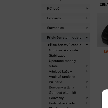
CENA
RC lodě
E-boardy
Stavebnice
Příslušenství modely
Příslušenství letadla
Gumová oka a nitě
19
Stabilizace
Upoutané modely
Vrtule
Vrtulové kužely
Vrtulové unašeče
Bižuterie
Bowdeny a táhla
Gumová oka, nitě
Podvozky
Podvozková kola