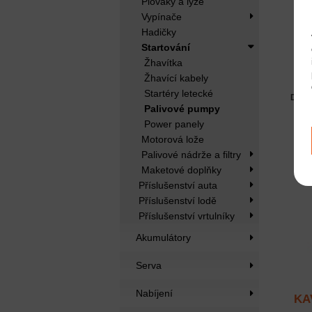
Plováky a lyže
Vypínače
Hadičky
Startování
Žhavítka
E
Žhavící kabely
Startéry letecké
Dost
Palivové pumpy
Power panely
Motorová lože
Palivové nádrže a filtry
Maketové doplňky
Příslušenství auta
Příslušenství lodě
Příslušenství vrtulníky
Akumulátory
Serva
Nabíjení
KAV