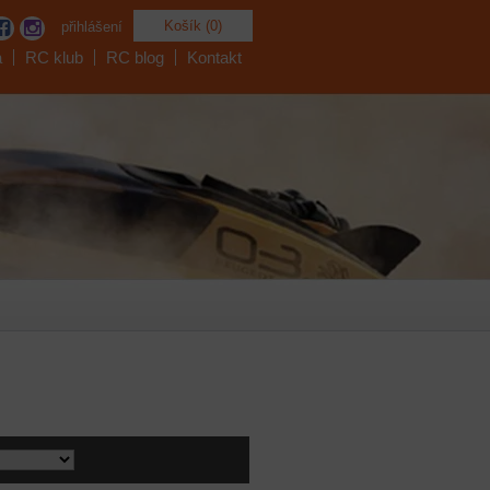
Košík (0)
přihlášení
a
RC klub
RC blog
Kontakt