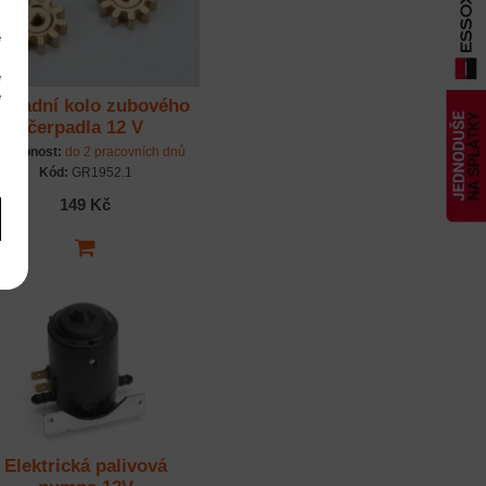
e
m
é
é
hradní kolo zubového
m
čerpadla 12 V
stupnost:
do 2 pracovních dnů
Kód:
GR1952.1
149 Kč
Elektrická palivová