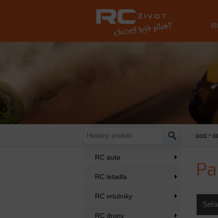
R
úvod
>
o
RC auta
Pa
RC letadla
RC vrtulníky
Seřa
RC drony