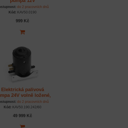
pumpa 12V
stupnost:
do 2 pracovních dnů
Kód:
KAV50.0190
999 Kč
Elektrická palivová
mpa 24V volně ložené,
balení 60 ks.
stupnost:
do 2 pracovních dnů
Kód:
KAV50.190.242/60
49 999 Kč