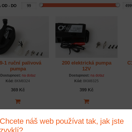
 OD - DO
9-1 ruční palivová
200 elektrická pumpa
C
pumpa
12V
Dostupnost:
na dotaz
Dostupnost:
na dotaz
Kód:
8KM8324
Kód:
8KM8325
369 Kč
399 Kč
Chcete náš web používat tak, jak jste
zvyklí?