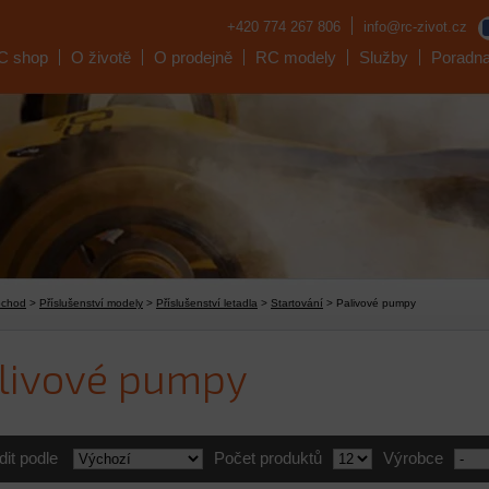
+420 774 267 806
info@rc-zivot.cz
C shop
O životě
O prodejně
RC modely
Služby
Poradn
bchod
>
Příslušenství modely
>
Příslušenství letadla
>
Startování
> Palivové pumpy
livové pumpy
dit podle
Počet produktů
Výrobce