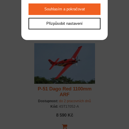
Dostupnost:
do 2 pracovních dnů
Souhlasím a pokračovat
Kód:
EFL12375
11 399 Kč
Přizpůsobit nastavení
P-51 Dago Red 1100mm
ARF
Dostupnost:
do 2 pracovních dnů
Kód:
4ST17052-A
8 590 Kč