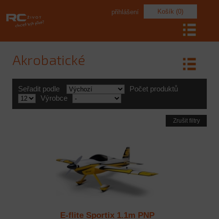
Košík (0)
přihlášení
Akrobatické
Seřadit podle
Počet produktů
Výrobce
Zrušit filtry
E-flite Sportix 1.1m PNP