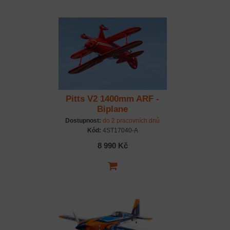
Pitts V2 1400mm ARF -
Biplane
Dostupnost:
do 2 pracovních dnů
Kód:
4ST17040-A
8 990 Kč