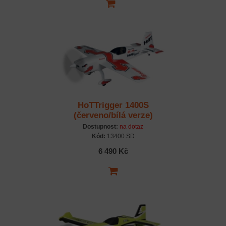
HoTTrigger 1400S
(červeno/bílá verze)
Dostupnost:
na dotaz
Kód:
13400.SD
6 490 Kč