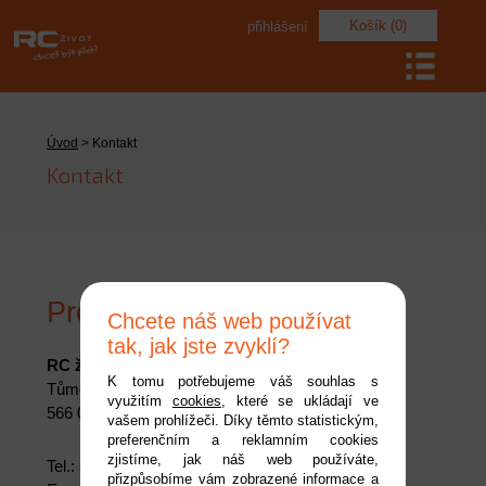
Košík (0)
přihlášení
Úvod
> Kontakt
Kontakt
Prodejna
Chcete náš web používat
tak, jak jste zvyklí?
RC život
K tomu potřebujeme váš souhlas s
Tůmova 256
využitím
cookies
, které se ukládají ve
566 01 Vysoké Mýto
vašem prohlížeči. Díky těmto statistickým,
preferenčním a reklamním cookies
zjistíme, jak náš web používáte,
Tel.: +420 774 267 806
přizpůsobíme vám zobrazené informace a