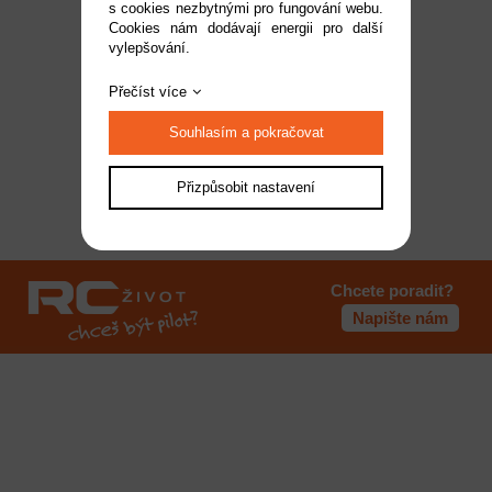
s cookies nezbytnými pro fungování webu.
Cookies nám dodávají energii pro další
Dostupnost:
na dotaz
vylepšování.
Kód:
MSR2385FBL
1 490 Kč
Přečíst více
Souhlasím a pokračovat
Přizpůsobit nastavení
1
Chcete poradit?
Napište nám