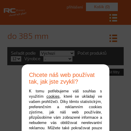
Košík (0)
přihlášení
do 385 mm
Seřadit podle
Počet produktů
Výrobce
Zrušit filtry
Chcete náš web používat
tak, jak jste zvyklí?
K tomu potřebujeme váš souhlas s
využitím
cookies
, které se ukládají ve
vašem prohlížeči. Díky těmto statistickým,
preferenčním a reklamním cookies
zjistíme, jak náš web používáte,
přizpůsobíme vám zobrazené informace a
nebudeme vás obtěžovat nerelevantní
reklamou. Můžete také pokračovat pouze
MSC Rapid2 FBL 385mm