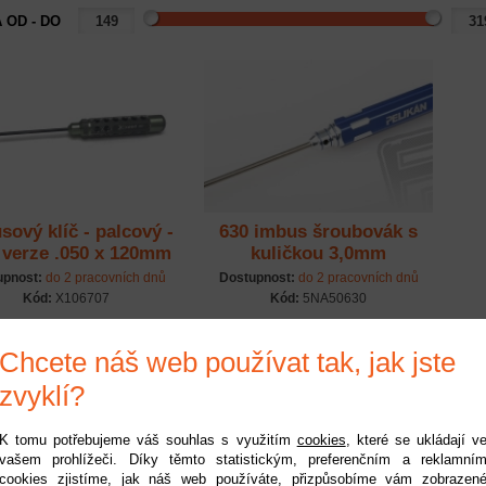
 OD - DO
sový klíč - palcový -
630 imbus šroubovák s
verze .050 x 120mm
kuličkou 3,0mm
(HSS typ)
upnost:
do 2 pracovních dnů
Dostupnost:
do 2 pracovních dnů
Kód:
X106707
Kód:
5NA50630
319 Kč
149 Kč
Chcete náš web používat tak, jak jste
zvyklí?
K tomu potřebujeme váš souhlas s využitím
cookies
, které se ukládají v
1
vašem prohlížeči. Díky těmto statistickým, preferenčním a reklamní
cookies zjistíme, jak náš web používáte, přizpůsobíme vám zobrazen