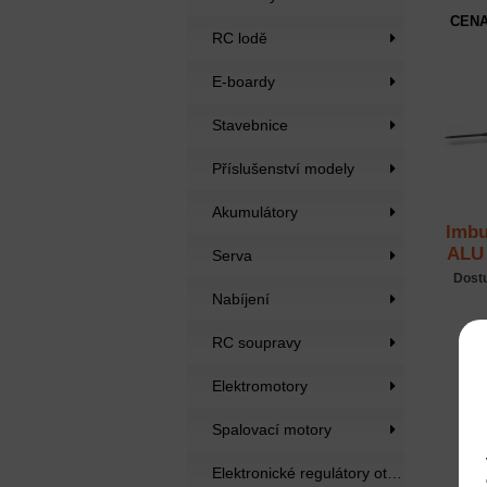
CENA
RC lodě
E-boardy
Stavebnice
Příslušenství modely
Akumulátory
Imbu
ALU 
Serva
Dost
Nabíjení
RC soupravy
Elektromotory
Spalovací motory
Elektronické regulátory otáček