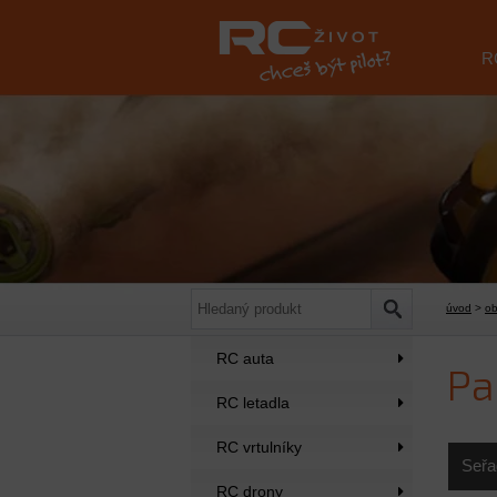
R
úvod
>
o
RC auta
Pa
RC letadla
RC vrtulníky
Seřa
RC drony