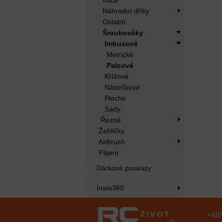
Klíče
Náhradní dříky
Ostatní
Šroubováky
Imbusové
Metrické
Palcové
Křížové
Nástrčkové
Ploché
Sady
Řezné
Žehličky
Airbrush
Pájení
Dárkové poukazy
Insta360
+420