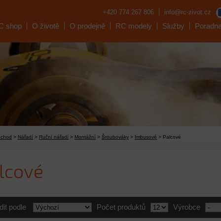
+420 774 267 806
info@rc-zivot.cz
C shop
O životě
O prodejně
RC modely
Služby
Poradn
bchod
>
Nářadí
>
Ruční nářadí
>
Montážní
>
Šroubováky
>
Imbusové
> Palcové
lcové
dit podle
Počet produktů
Výrobce