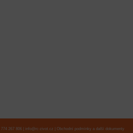
 774 267 806 |
info@rc-zivot.cz
|
Obchodní podmínky a další dokumenty