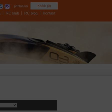
Košík (0)
přihlášení
a
RC klub
RC blog
Kontakt