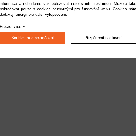
informace a nebudeme vás obtěžovat nerelevantní reklamou. Můžete tak
pokračovat pouze s cookies nezbytnými pro fungování webu. Cookies ná
dodávají energii pro další vylepšování.
Přečíst více
Souhlasím a pokračovat
Přizpůsobit nastavení