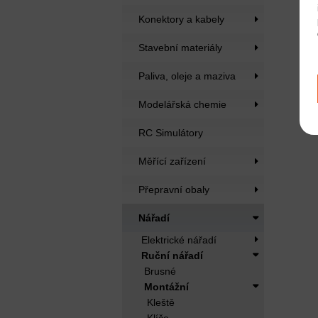
Konektory a kabely
Stavební materiály
Paliva, oleje a maziva
Modelářská chemie
RC Simulátory
Měřící zařízení
Přepravní obaly
Nářadí
Elektrické nářadí
Ruční nářadí
Brusné
Montážní
Kleště