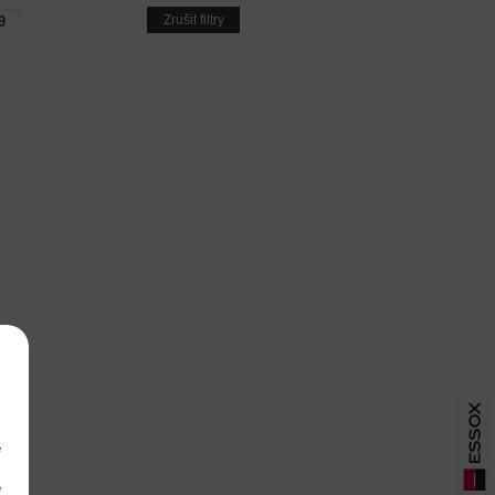
Zrušit filtry
e
m
é