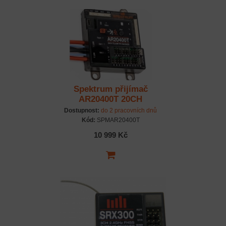
Spektrum přijímač
AR20400T 20CH
PowerSafe s telemetrií
Dostupnost:
do 2 pracovních dnů
Kód:
SPMAR20400T
10 999 Kč