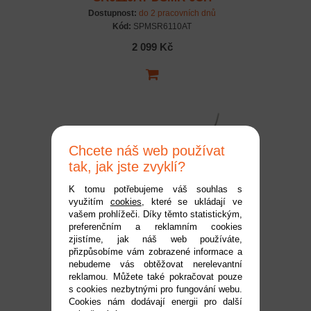
AVC s telemetrií
Dostupnost:
do 2 pracovních dnů
Kód:
SPMSR6110AT
2 099 Kč
Chcete náš web používat
tak, jak jste zvyklí?
K tomu potřebujeme váš souhlas s
využitím
cookies
, které se ukládají ve
Spektrum přijímač
vašem prohlížeči. Díky těmto statistickým,
preferenčním a reklamním cookies
SR6100AT DSMR 6CH
zjistíme, jak náš web používáte,
AVC s telemetrií
Dostupnost:
do 2 pracovních dnů
přizpůsobíme vám zobrazené informace a
Kód:
SPMSR6100AT
nebudeme vás obtěžovat nerelevantní
reklamou. Můžete také pokračovat pouze
2 099 Kč
s cookies nezbytnými pro fungování webu.
Cookies nám dodávají energii pro další