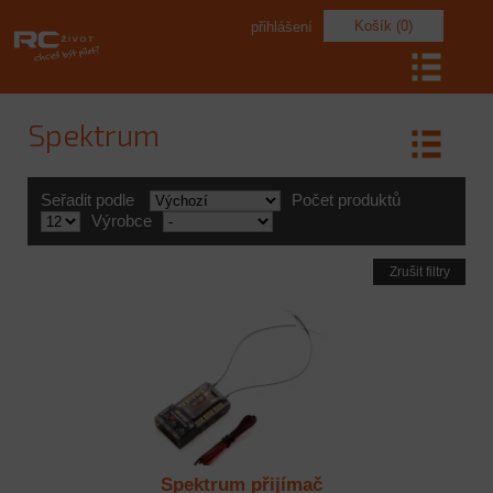
Košík (0)
přihlášení
Spektrum
Seřadit podle
Počet produktů
Výrobce
Zrušit filtry
Spektrum přijímač