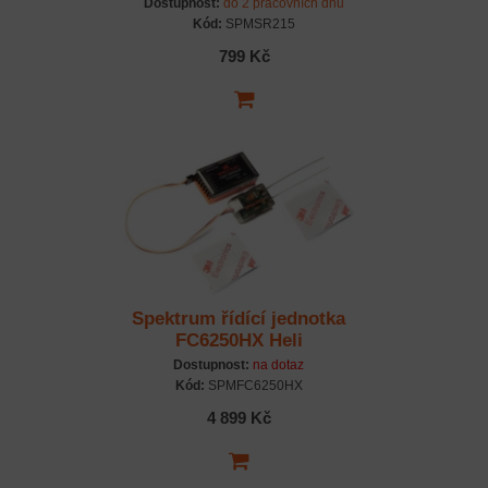
Dostupnost:
do 2 pracovních dnů
Kód:
SPMSR215
799 Kč
Spektrum řídící jednotka
FC6250HX Heli
Flybarless
Dostupnost:
na dotaz
Kód:
SPMFC6250HX
4 899 Kč