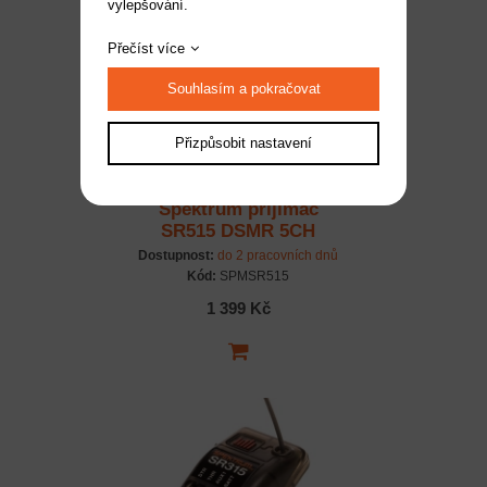
vylepšování.
Přečíst více
Souhlasím a pokračovat
Přizpůsobit nastavení
Spektrum přijímač
SR515 DSMR 5CH
Dostupnost:
do 2 pracovních dnů
Kód:
SPMSR515
1 399 Kč