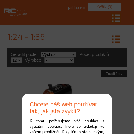
Košík (0)
přihlášení
1:24 - 1:36
Seřadit podle
Počet produktů
Výrobce
Zrušit filtry
Chcete náš web používat
tak, jak jste zvyklí?
K tomu potřebujeme váš souhlas s
využitím
cookies
, které se ukládají ve
Spektrum motor střídavý
vašem prohlížeči. Díky těmto statistickým,