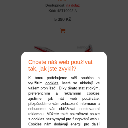
Dostupnost:
na dotaz
Kód:
4ST19093-A
5 390 Kč
Chcete náš web používat
tak, jak jste zvyklí?
K tomu potřebujeme váš souhlas s
využitím
cookies
, které se ukládají ve
264331 RR Funcub XL
vašem prohlížeči. Díky těmto statistickým,
preferenčním a reklamním cookies
1700mm ARF set
zjistíme, jak náš web používáte,
Dostupnost:
na dotaz
přizpůsobíme vám zobrazené informace a
Kód:
1M40121XL
nebudeme vás obtěžovat nerelevantní
reklamou. Můžete také pokračovat pouze
9 990 Kč
s cookies nezbytnými pro fungování webu.
Cookies nám dodávají energii pro další