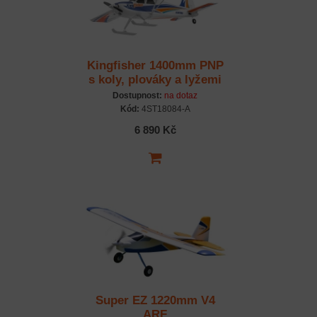
Kingfisher 1400mm PNP
s koly, plováky a lyžemi
Dostupnost:
na dotaz
Kód:
4ST18084-A
6 890 Kč
Super EZ 1220mm V4
ARF