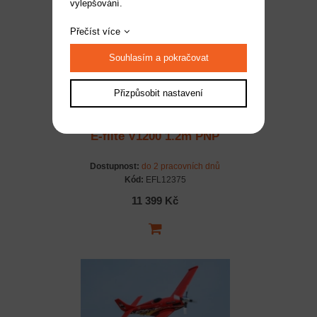
vylepšování.
Přečíst více
Souhlasím a pokračovat
Přizpůsobit nastavení
E-flite V1200 1.2m PNP
Dostupnost:
do 2 pracovních dnů
Kód:
EFL12375
11 399 Kč