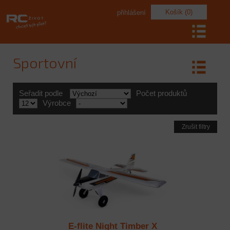
Košík (0)
přihlášení
Sportovní
Seřadit podle
Počet produktů
Výrobce
Zrušit filtry
E-flite Night Timber X