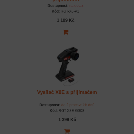
Dostupnost:
na dotaz
Kód:
RGT-X6-P1
1 199 Kč
Vysílač X8E s přijímačem
Dostupnost:
do 2 pracovních dnů
Kód:
RGT-X8E-GS08
1 399 Kč