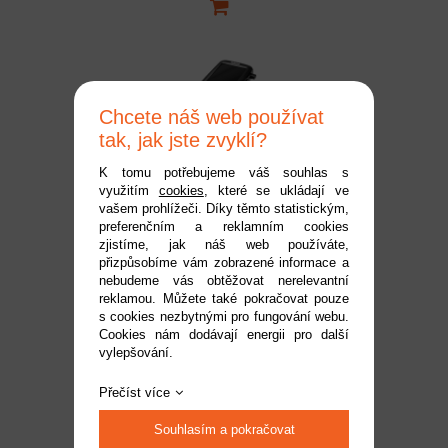
Chcete náš web používat
tak, jak jste zvyklí?
K tomu potřebujeme váš souhlas s
využitím
cookies
, které se ukládají ve
Vysílač RC8X s
vašem prohlížeči. Díky těmto statistickým,
preferenčním a reklamním cookies
příjímačem R8FG
zjistíme, jak náš web používáte,
Dostupnost:
do 2 pracovních dnů
přizpůsobíme vám zobrazené informace a
Kód:
1RL0120
nebudeme vás obtěžovat nerelevantní
reklamou. Můžete také pokračovat pouze
8 990 Kč
s cookies nezbytnými pro fungování webu.
Cookies nám dodávají energii pro další
vylepšování.
Přečíst více
Souhlasím a pokračovat