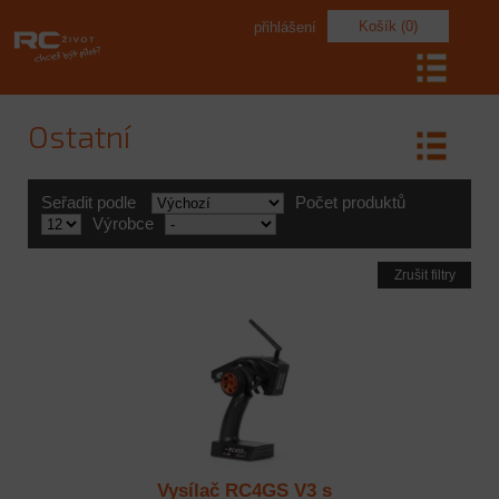
Košík (0)
přihlášení
Ostatní
Seřadit podle
Počet produktů
Výrobce
Zrušit filtry
Vysílač RC4GS V3 s