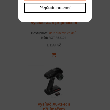
Přizpůsobit nastavení
Vysílač X4 s přijímačem
Dostupnost:
do 2 pracovních dnů
Kód:
RGT-R62104
1 199 Kč
Vysílač X6P1-R s
přijímačem