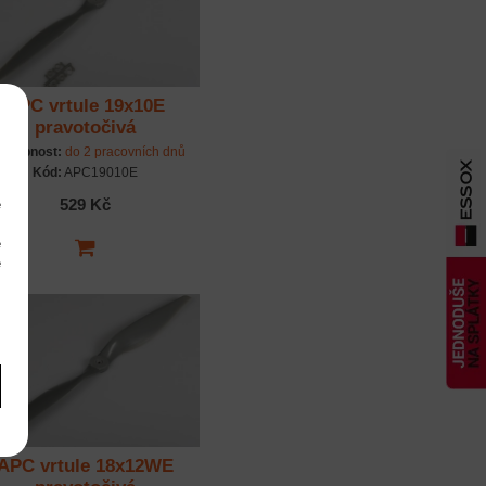
APC vrtule 19x10E
pravotočivá
stupnost:
do 2 pracovních dnů
Kód:
APC19010E
529 Kč
e
m
é
é
m
APC vrtule 18x12WE