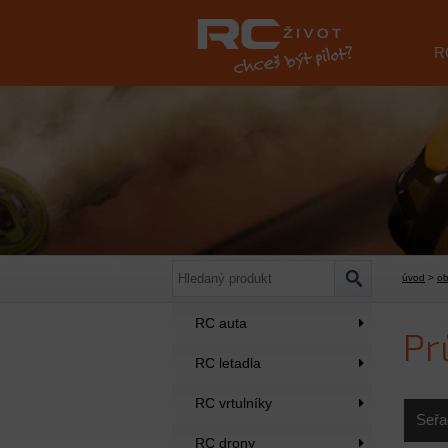
R
úvod
>
o
RC auta
Pr
RC letadla
RC vrtulníky
Seřa
RC drony