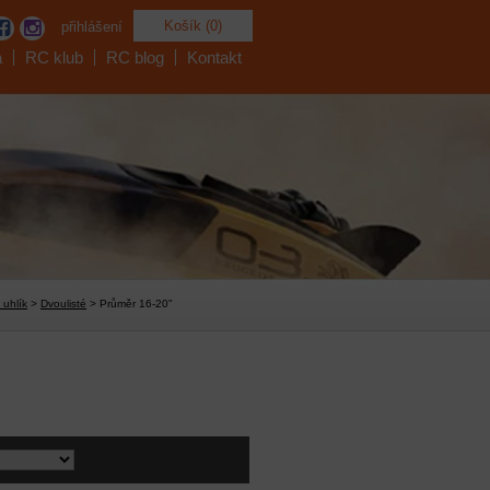
Košík (0)
přihlášení
a
RC klub
RC blog
Kontakt
 uhlík
>
Dvoulisté
> Průměr 16-20"