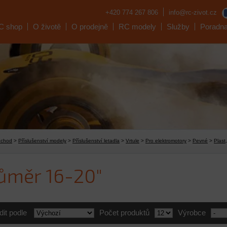
+420 774 267 806
info@rc-zivot.cz
C shop
O životě
O prodejně
RC modely
Služby
Poradn
bchod
>
Příslušenství modely
>
Příslušenství letadla
>
Vrtule
>
Pro elektromotory
>
Pevné
>
Plast,
ůměr 16-20"
dit podle
Počet produktů
Výrobce