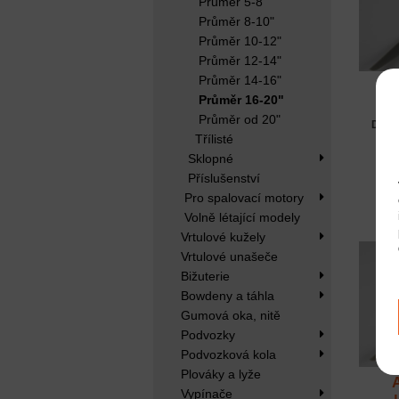
Průměr 5-8"
Průměr 8-10"
Průměr 10-12"
Průměr 12-14"
Průměr 14-16"
AP
Průměr 16-20"
Průměr od 20"
Dost
Třílisté
Sklopné
Příslušenství
Pro spalovací motory
Volně létající modely
Vrtulové kužely
Vrtulové unašeče
Bižuterie
Bowdeny a táhla
Gumová oka, nitě
Podvozky
Podvozková kola
Plováky a lyže
Vypínače