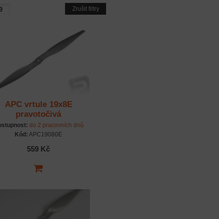
Zrušit filtry
APC vrtule 19x8E
pravotočivá
stupnost:
do 2 pracovních dnů
Kód:
APC19080E
559 Kč