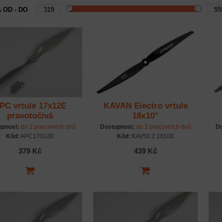
 OD - DO
PC vrtule 17x12E
KAVAN Electro vrtule
pravotočivá
18x10"
upnost:
do 2 pracovních dnů
Dostupnost:
do 2 pracovních dnů
Do
Kód:
APC17012E
Kód:
KAV50.2.1810E
379 Kč
439 Kč