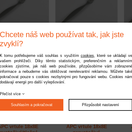
C vrtule 19x12WE
APC vrtule 19x12E
Chcete náš web používat tak, jak jste
pravotočivá
pravotočivá
zvyklí?
upnost:
do 2 pracovních dnů
Dostupnost:
do 2 pracovních dnů
Do
Kód:
APC19012WE
Kód:
APC19012E
499 Kč
529 Kč
K tomu potřebujeme váš souhlas s využitím
cookies
, které se ukládají v
vašem prohlížeči. Díky těmto statistickým, preferenčním a reklamní
cookies zjistíme, jak náš web používáte, přizpůsobíme vám zobrazen
informace a nebudeme vás obtěžovat nerelevantní reklamou. Můžete tak
pokračovat pouze s cookies nezbytnými pro fungování webu. Cookies ná
dodávají energii pro další vylepšování.
Přečíst více
Souhlasím a pokračovat
Přizpůsobit nastavení
APC vrtule 18x8E
APC vrtule 18x8E