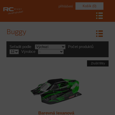
Košík (0)
přihlášení
Buggy
Seřadit podle
Počet produktů
Výrobce
Zrušit filtry
Barevná lexanová