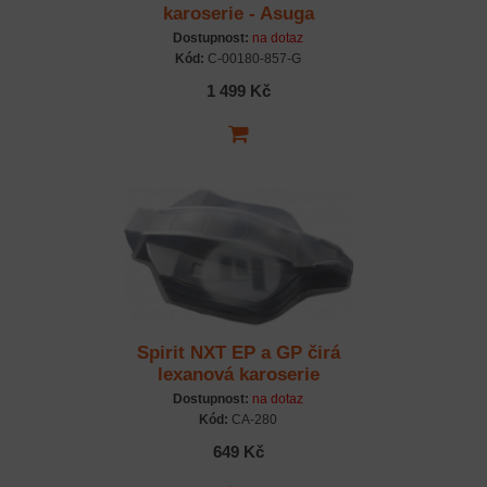
karoserie - Asuga
ASUGA XLR -
Dostupnost:
na dotaz
předříznutá - zelená - 1
Kód:
C-00180-857-G
ks.
1 499 Kč
Spirit NXT EP a GP čirá
lexanová karoserie
Dostupnost:
na dotaz
Kód:
CA-280
649 Kč