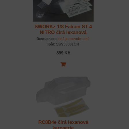
SWORKz 1/8 Falcon ST-4
NITRO čirá lexanová
karoserie, předříznutá,
Dostupnost:
do 2 pracovních dnů
včetně nálepek, 1 ks.
Kód:
SW258001CN
899 Kč
RC8B4e čirá lexanová
karoserie