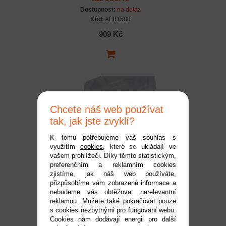
Dostupnost:
na dotaz
Kód:
AE81583
909 Kč
Chcete náš web používat
tak, jak jste zvyklí?
K tomu potřebujeme váš souhlas s
využitím
cookies
, které se ukládají ve
RC8B4 čirá lexanová
vašem prohlížeči. Díky těmto statistickým,
preferenčním a reklamním cookies
karoserie
zjistíme, jak náš web používáte,
Dostupnost:
do 2 pracovních dnů
přizpůsobíme vám zobrazené informace a
Kód:
AE81568
nebudeme vás obtěžovat nerelevantní
reklamou. Můžete také pokračovat pouze
909 Kč
s cookies nezbytnými pro fungování webu.
Cookies nám dodávají energii pro další