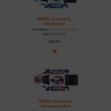
DB8SL karoserie,
bílo/modrá
Dostupnost:
do 2 pracovních dnů
Kód:
REV-SL060
599 Kč
DB8SL karoserie,
červeno/modrá