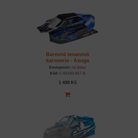
Barevná lexanová
karoserie - Asuga
ASUGA XLR -
Dostupnost:
na dotaz
předříznutá - modrá - 1
Kód:
C-00180-857-B
ks.
1 499 Kč