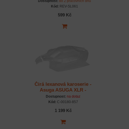
Dostupnost:
do 2 pracovních dnů
Kód:
REV-SL061
599 Kč
Čirá lexanová karoserie -
Asuga ASUGA XLR -
předříznutá - 1 ks.
Dostupnost:
na dotaz
Kód:
C-00180-857
1 199 Kč