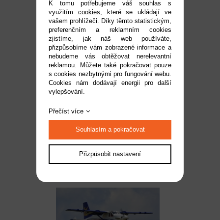
K tomu potřebujeme váš souhlas s
využitím
cookies
, které se ukládají ve
vašem prohlížeči. Díky těmto statistickým,
preferenčním a reklamním cookies
zjistíme, jak náš web používáte,
přizpůsobíme vám zobrazené informace a
nebudeme vás obtěžovat nerelevantní
reklamou. Můžete také pokračovat pouze
s cookies nezbytnými pro fungování webu.
Cookies nám dodávají energii pro další
vylepšování.
140" Turbo Bushmaster -
Červená/Bílá 3,51m
Přečíst více
Dostupnost:
na dotaz
Souhlasím a pokračovat
Kód:
L378R
83 990 Kč
Přizpůsobit nastavení