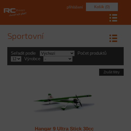
Košík (0)
přihlášení
Sportovní
Seřadit podle
Počet produktů
Výrobce
Zrušit filtry
Hangar 9 Ultra Stick 30cc