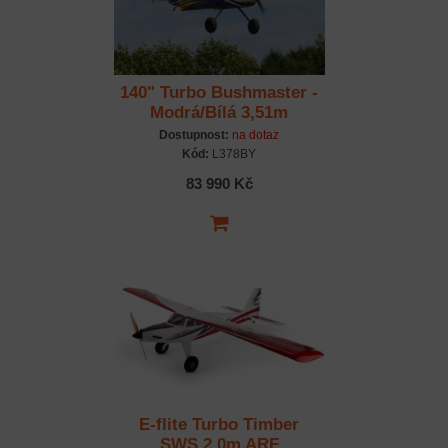
140" Turbo Bushmaster -
Modrá/Bílá 3,51m
Dostupnost:
na dotaz
Kód:
L378BY
83 990 Kč
E-flite Turbo Timber
SWS 2.0m ARF