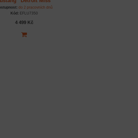
ustang “Detroit Miss”
S3X Safe Select BNF
stupnost:
do 2 pracovních dnů
Basic
Kód:
EFLU7350
4 499 Kč