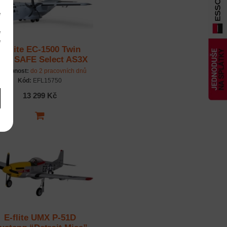
e
m
é
é
E-flite EC-1500 Twin
m
.5m SAFE Select AS3X
BNF Basic
stupnost:
do 2 pracovních dnů
Kód:
EFL15750
13 299 Kč
E-flite UMX P-51D