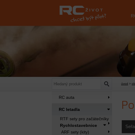
R
úvod
>
o
RC auta
Po
RC letadla
RTF sety pro začátečníky
Rychlostavebnice
Seřa
ARF sety (kity)