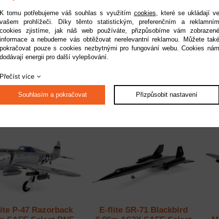
K tomu potřebujeme váš souhlas s využitím
cookies
, které se ukládají v
vašem prohlížeči. Díky těmto statistickým, preferenčním a reklamní
cookies zjistíme, jak náš web používáte, přizpůsobíme vám zobrazen
informace a nebudeme vás obtěžovat nerelevantní reklamou. Můžete tak
flite P-51D Voodoo
E-flite P-51D Mustang
pokračovat pouze s cookies nezbytnými pro fungování webu. Cookies ná
4m SAFE Select BNF
1.2m SAFE Select BNF
1
dodávají energii pro další vylepšování.
Basic
Basic
upnost:
do 2 pracovních dnů
Dostupnost:
do 2 pracovních dnů
Do
Přečíst více
Kód:
EFLU4350
Kód:
EFL089500
4 499 Kč
10 099 Kč
Souhlasím a pokračovat
Přizpůsobit nastavení
lite P-47 Razorback
E-flite SR-71 Blackbird