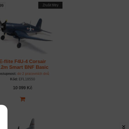
Zrušit filtry
E-flite F4U-4 Corsair
.2m Smart BNF Basic
stupnost:
do 2 pracovních dnů
Kód:
EFL18550
10 099 Kč