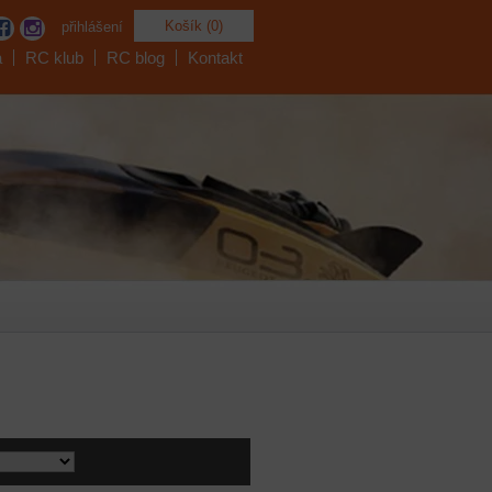
Košík (0)
přihlášení
a
RC klub
RC blog
Kontakt