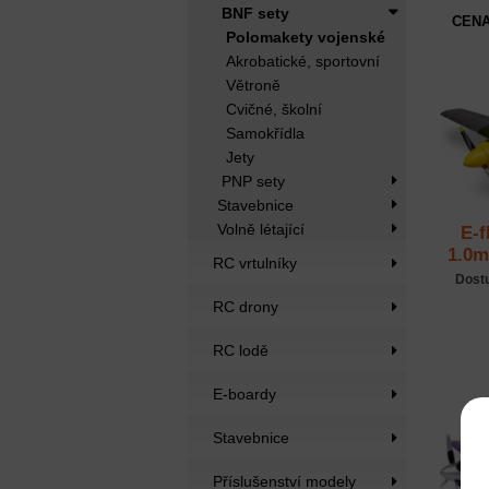
BNF sety
CENA
Polomakety vojenské
Akrobatické, sportovní
Větroně
Cvičné, školní
Samokřídla
Jety
PNP sety
Stavebnice
Volně létající
E-f
1.0m
RC vrtulníky
Dost
RC drony
RC lodě
E-boardy
Stavebnice
Příslušenství modely