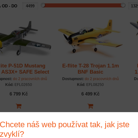
 OD - DO
lite P-51D Mustang
E-flite T-28 Trojan 1.1m
 AS3X+ SAFE Select
BNF Basic
1
BNF Basic
upnost:
do 2 pracovních dnů
Dostupnost:
do 2 pracovních dnů
Do
Kód:
EFL02650
Kód:
EFL08250
6 799 Kč
6 499 Kč
Chcete náš web používat tak, jak jste
zvyklí?