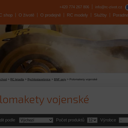
+420 774 267 806
info@rc-zivot.cz
C shop
O životě
O prodejně
RC modely
Služby
Poradn
bchod
>
RC letadla
>
Rychlostavebnice
>
BNF sety
> Polomakety vojenské
lomakety vojenské
dit podle
Počet produktů
Výrobce