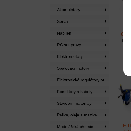
Akumulátory
Serva
E-
Nabíjení
0.4
Dost
RC soupravy
Elektromotory
Spalovací motory
Elektronické regulátory otáček
Konektory a kabely
Stavební materiály
Paliva, oleje a maziva
E-f
Modelářská chemie