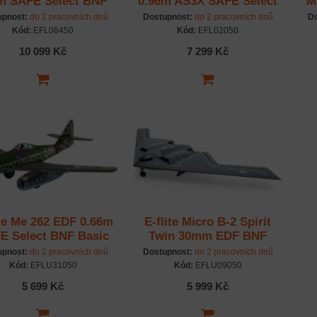
m SAFE Select BNF
0.96m AS3X SAFE Select
M
Basic
BNF Basic
A
upnost:
do 2 pracovních dnů
Dostupnost:
do 2 pracovních dnů
Do
Kód:
EFL08450
Kód:
EFL02050
10 099 Kč
7 299 Kč
ite Me 262 EDF 0.66m
E-flite Micro B-2 Spirit
E Select BNF Basic
Twin 30mm EDF BNF
Basic
upnost:
do 2 pracovních dnů
Dostupnost:
do 2 pracovních dnů
Kód:
EFLU31050
Kód:
EFLU09050
5 699 Kč
5 999 Kč