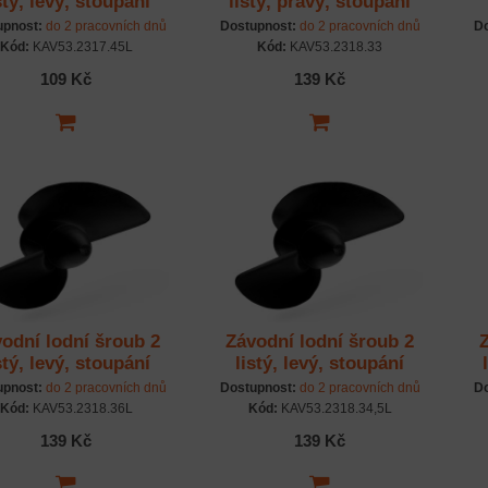
stý, levý, stoupání
listý, pravý, stoupání
6mm, 45,0mm/DD
40mm, 33,0mm/M4
upnost:
do 2 pracovních dnů
Dostupnost:
do 2 pracovních dnů
Do
Kód:
KAV53.2317.45L
Kód:
KAV53.2318.33
109 Kč
139 Kč
odní lodní šroub 2
Závodní lodní šroub 2
stý, levý, stoupání
listý, levý, stoupání
0mm, 36,0mm/M4
40mm, 34,5mm/M4
upnost:
do 2 pracovních dnů
Dostupnost:
do 2 pracovních dnů
Do
Kód:
KAV53.2318.36L
Kód:
KAV53.2318.34,5L
139 Kč
139 Kč