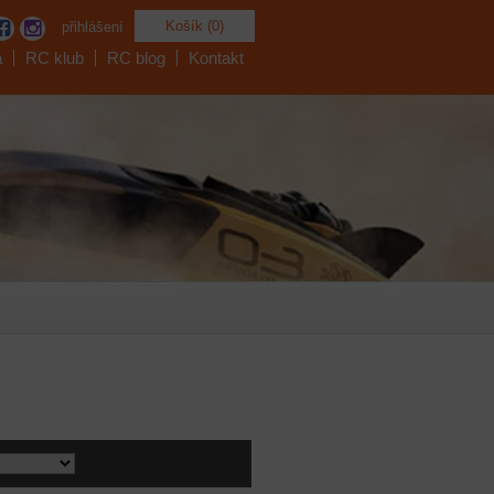
Košík (0)
přihlášení
a
RC klub
RC blog
Kontakt