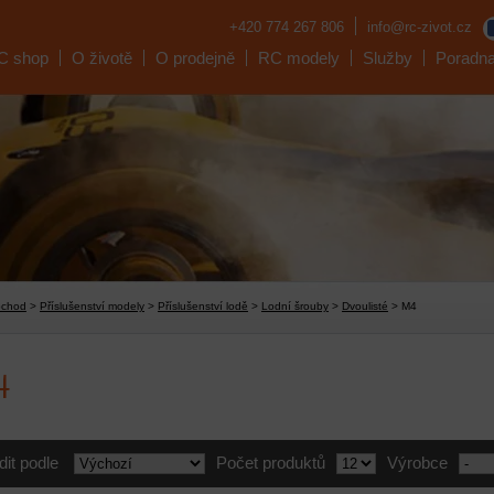
+420 774 267 806
info@rc-zivot.cz
C shop
O životě
O prodejně
RC modely
Služby
Poradn
bchod
>
Příslušenství modely
>
Příslušenství lodě
>
Lodní šrouby
>
Dvoulisté
> M4
4
dit podle
Počet produktů
Výrobce