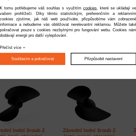
K tomu potřebujeme váš souhlas s využitím
cookies
, které se ukládají v
vašem prohlížeči. Díky těmto statistickým, preferenčním a reklamní
cookies zjistíme, jak náš web používáte, přizpůsobíme vám zobrazen
informace a nebudeme vás obtěžovat nerelevantní reklamou. Můžete tak
odní lodní šroub 2
Závodní lodní šroub 2
pokračovat pouze s cookies nezbytnými pro fungování webu. Cookies ná
ý, levý, stoupání 1,6,
listý, levý, stoupání 1,6,
dodávají energii pro další vylepšování.
40,0mm/M4
45,0mm/M4
upnost:
do 2 pracovních dnů
Dostupnost:
do 2 pracovních dnů
Do
Přečíst více
Kód:
KAV53.2305.40L
Kód:
KAV53.2305.45L
129 Kč
129 Kč
Souhlasím a pokračovat
Přizpůsobit nastavení
odní lodní šroub 2
Závodní lodní šroub 2