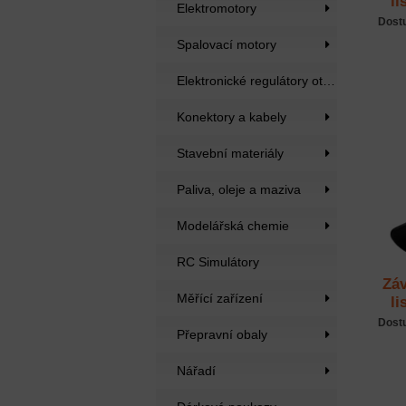
li
Elektromotory
5
Dost
Spalovací motory
Elektronické regulátory otáček
Konektory a kabely
Stavební materiály
Paliva, oleje a maziva
Modelářská chemie
RC Simulátory
Záv
Měřící zařízení
li
4
Dost
Přepravní obaly
Nářadí