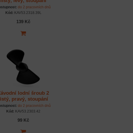
listý, levý, stoupání
40mm, 39,0mm/M4
stupnost:
do 2 pracovních dnů
Kód:
KAV53.2318.39L
139 Kč
Závodní lodní šroub 2
listý, pravý, stoupání
0,85, 42,5mm/M4
stupnost:
do 2 pracovních dnů
Kód:
KAV53.2303.42
99 Kč