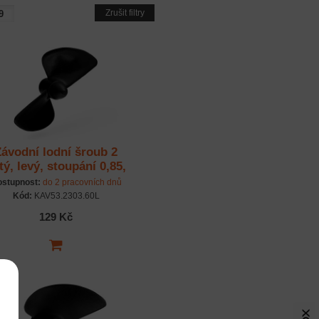
Zrušit filtry
Závodní lodní šroub 2
stý, levý, stoupání 0,85,
60,0mm/M4
stupnost:
do 2 pracovních dnů
Kód:
KAV53.2303.60L
129 Kč