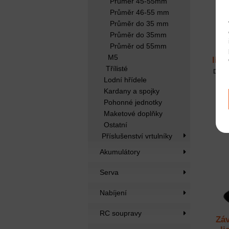
Průměr 45-55mm
Průměr 46-55 mm
Průměr do 35 mm
Průměr do 35mm
Průměr od 55mm
Záv
M5
list
Třílisté
Dost
Lodní hřídele
Kardany a spojky
Pohonné jednotky
Maketové doplňky
Ostatní
Příslušenství vrtulníky
Akumulátory
Serva
Nabíjení
RC soupravy
Záv