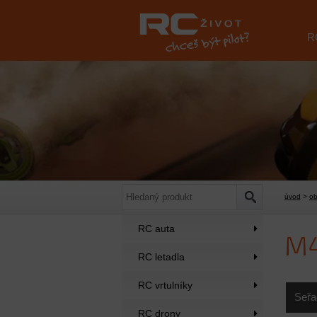
R
úvod
>
o
RC auta
M
RC letadla
RC vrtulníky
Seřa
RC drony