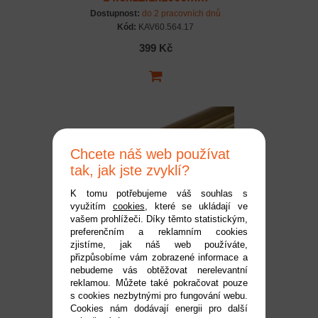
Dostupnost:
do 2 pracovních dnů
Kód:
KAV60.564.17
399 Kč
Chcete náš web používat
tak, jak jste zvyklí?
K tomu potřebujeme váš souhlas s
využitím
cookies
, které se ukládají ve
Mosazná trubička tvrdá
vašem prohlížeči. Díky těmto statistickým,
preferenčním a reklamním cookies
10.0x9.1x1000mm
zjistíme, jak náš web používáte,
Dostupnost:
do 2 pracovních dnů
přizpůsobíme vám zobrazené informace a
Kód:
KAV60.564.16
nebudeme vás obtěžovat nerelevantní
reklamou. Můžete také pokračovat pouze
249 Kč
s cookies nezbytnými pro fungování webu.
Cookies nám dodávají energii pro další