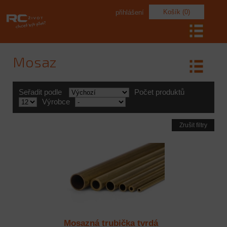
Košík (0)
přihlášení
Mosaz
Seřadit podle
Počet produktů
Výrobce
Zrušit filtry
Mosazná trubička tvrdá