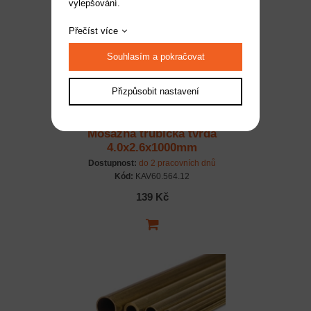
vylepšování.
Přečíst více
Souhlasím a pokračovat
Přizpůsobit nastavení
Mosazná trubička tvrdá
4.0x2.6x1000mm
Dostupnost:
do 2 pracovních dnů
Kód:
KAV60.564.12
139 Kč