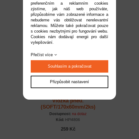
preferenčním a reklamním cookies
(190x70mm/2ks)
zjistíme, jak náš web používáte,
Dostupnost:
na dotaz
přizpůsobíme vám zobrazené informace a
Kód:
HPI4818
nebudeme vás obtěžovat nerelevantní
reklamou. Můžete také pokračovat pouze
869 Kč
s cookies nezbytnými pro fungování webu.
Cookies nám dodávají energii pro další
vylepšování.
Přečíst více
Souhlasím a pokračovat
Přizpůsobit nastavení
Vložka pneu.
(SOFT/170x60mm/2ks)
Dostupnost:
na dotaz
Kód:
HPI4806
259 Kč