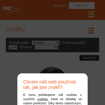
Košík (0)
přihlášení
Vložky
Seřadit podle
Počet produktů
Výrobce
Zrušit filtry
Chcete náš web používat
tak, jak jste zvyklí?
K tomu potřebujeme váš souhlas s
využitím
cookies
, které se ukládají ve
Vložka gumy MS
vašem prohlížeči. Díky těmto statistickým,