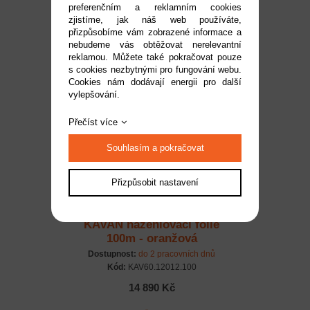
preferenčním a reklamním cookies
100m - světle oranžová
zjistíme, jak náš web používáte,
Dostupnost:
do 2 pracovních dnů
přizpůsobíme vám zobrazené informace a
Kód:
KAV60.12003.100
nebudeme vás obtěžovat nerelevantní
reklamou. Můžete také pokračovat pouze
14 890 Kč
s cookies nezbytnými pro fungování webu.
Cookies nám dodávají energii pro další
vylepšování.
Přečíst více
Souhlasím a pokračovat
Přizpůsobit nastavení
KAVAN nažehlovací fólie
100m - oranžová
Dostupnost:
do 2 pracovních dnů
Kód:
KAV60.12012.100
14 890 Kč