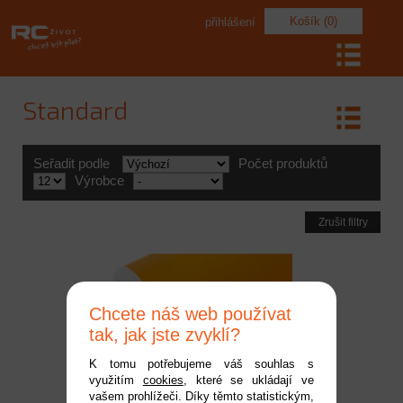
Košík (0)
přihlášení
Standard
Seřadit podle
Počet produktů
Výrobce
Zrušit filtry
Chcete náš web používat
tak, jak jste zvyklí?
K tomu potřebujeme váš souhlas s
využitím
cookies
, které se ukládají ve
KAVAN nažehlovací fólie
vašem prohlížeči. Díky těmto statistickým,