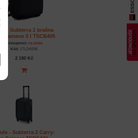
e
m
é
é
ule Subterra 2 brašna
m
es rameno 5 l TSCB405
- černá
Dostupnost:
na dotaz
Kód:
1TLD405K
2 190 Kč
ule - Subterra 2 Carry-