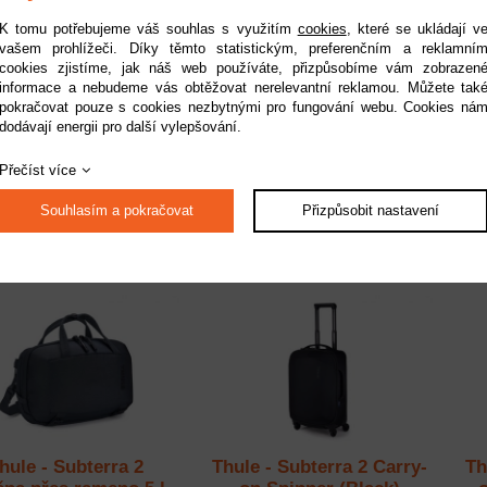
K tomu potřebujeme váš souhlas s využitím
cookies
, které se ukládají v
vašem prohlížeči. Díky těmto statistickým, preferenčním a reklamní
cookies zjistíme, jak náš web používáte, přizpůsobíme vám zobrazen
informace a nebudeme vás obtěžovat nerelevantní reklamou. Můžete tak
se Logic brašna na
Case Logic Era
Th
pokračovat pouze s cookies nezbytnými pro fungování webu. Cookies ná
cadlovku SLRC200
fotobatoh velký CEBP106
př
dodávají energii pro další vylepšování.
Dostupnost:
na dotaz
Dostupnost:
na dotaz
Přečíst více
Kód:
1CL200
Kód:
1CL106S
529 Kč
2 490 Kč
Souhlasím a pokračovat
Přizpůsobit nastavení
hule - Subterra 2
Thule - Subterra 2 Carry-
Th