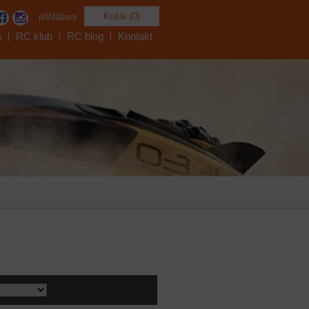
Košík (0)
přihlášení
a
RC klub
RC blog
Kontakt