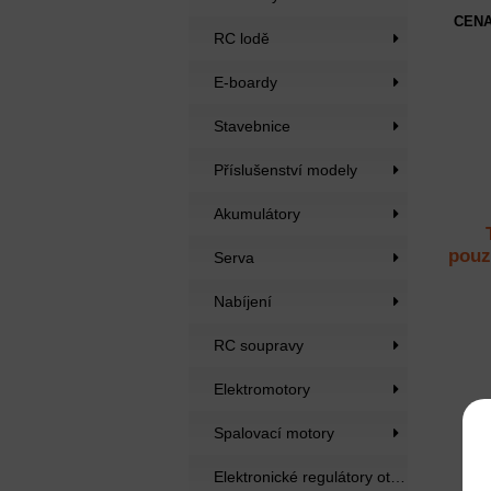
CENA
RC lodě
E-boardy
Stavebnice
Příslušenství modely
Akumulátory
pouz
Serva
Nabíjení
RC soupravy
Elektromotory
Spalovací motory
Elektronické regulátory otáček