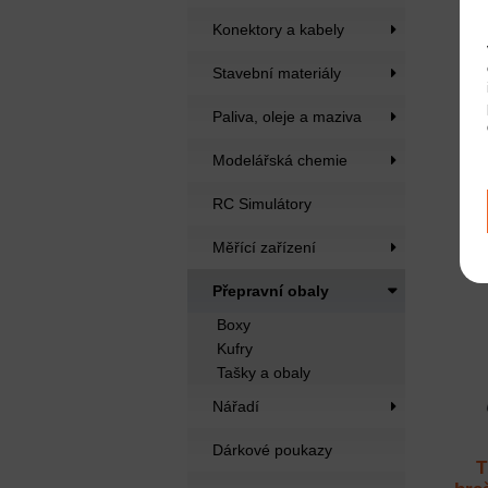
Konektory a kabely
Stavební materiály
Ca
Paliva, oleje a maziva
zr
Modelářská chemie
RC Simulátory
Měřící zařízení
Přepravní obaly
Boxy
Kufry
Tašky a obaly
Nářadí
Dárkové poukazy
T