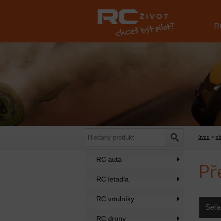
R
úvod
>
o
RC auta
Př
RC letadla
RC vrtulníky
Seřa
RC drony