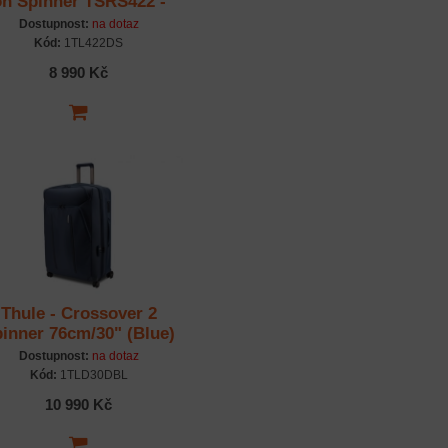
on Spinner TSRS422 -
Dark Slate
Dostupnost:
na dotaz
Kód:
1TL422DS
8 990 Kč
Thule - Crossover 2
inner 76cm/30" (Blue)
Dostupnost:
na dotaz
Kód:
1TLD30DBL
10 990 Kč