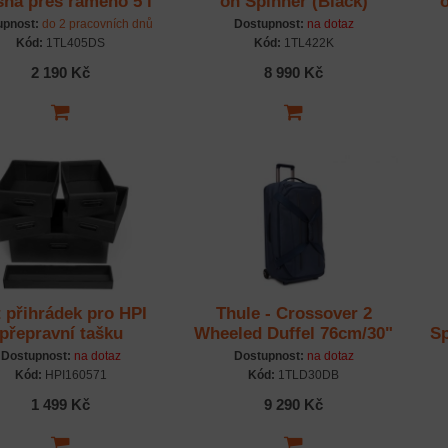
šna přes rameno 5 l
on Spinner (Black)
CB405 - Dark Slate
upnost:
do 2 pracovních dnů
Dostupnost:
na dotaz
Kód:
1TL405DS
Kód:
1TL422K
2 190 Kč
8 990 Kč
 přihrádek pro HPI
Thule - Crossover 2
přepravní tašku
Wheeled Duffel 76cm/30"
Sp
C2WD30 - modrý
Dostupnost:
na dotaz
Dostupnost:
na dotaz
Kód:
HPI160571
Kód:
1TLD30DB
1 499 Kč
9 290 Kč