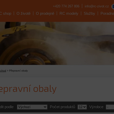
+420 774 267 806
info@rc-zivot.cz
C shop
O životě
O prodejně
RC modely
Služby
Poradn
bchod
> Přepravní obaly
epravní obaly
dit podle
Počet produktů
Výrobce