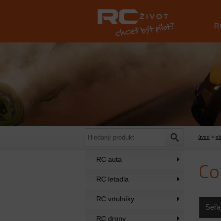
R
úvod
>
o
RC auta
C
RC letadla
RC vrtulníky
Seřa
RC drony