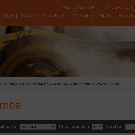
+420 774 267 806
info@rc-zivot.cz
C shop
O životě
O prodejně
RC modely
Služby
Poradn
bchod
>
Elektromotory
>
Střídavé
>
Letecké
>
Outrunnery
>
Modely do 0,5kg
> Comba
omba
dit podle
Počet produktů
Výrobce