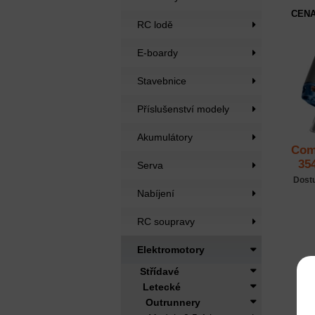
CENA
RC lodě
E-boardy
Stavebnice
Příslušenství modely
Akumulátory
Com
35
Serva
Dost
Nabíjení
RC soupravy
Elektromotory
Střídavé
Letecké
Outrunnery