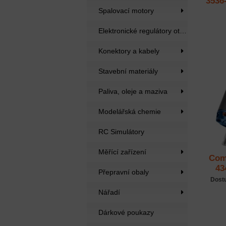
3536
Spalovací motory
Elektronické regulátory otáček
Konektory a kabely
Stavební materiály
Paliva, oleje a maziva
Modelářská chemie
RC Simulátory
Měřící zařízení
Com
43
Přepravní obaly
Dost
Nářadí
Dárkové poukazy