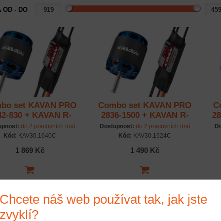
 OD - DO
bo set KAVAN PRO
Combo set KAVAN PRO
C
42-830 + KAVAN R-
2836-1500 + KAVAN R-
2
50SB Plus
50SB Plus
upnost:
do 2 pracovních dnů
Dostupnost:
do 2 pracovních dnů
Do
Kód:
KAV30.1640C
Kód:
KAV30.1624C
1 869 Kč
1 490 Kč
Chcete náš web používat tak, jak jste
zvyklí?