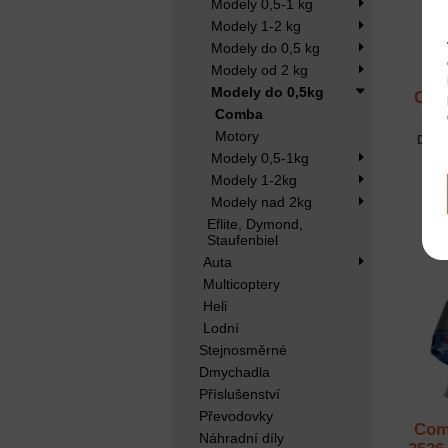
Modely 0,5-1 kg
Modely 1-2 kg
Modely do 0,5 kg
Modely od 2 kg
Modely do 0,5kg
Com
Comba
3
Motory
Dost
Modely 0,5-1kg
Modely 1-2kg
Modely nad 2kg
Eflite, Dymond,
Staufenbiel
Auta
Multicoptery
Heli
Lodní
Stejnosměrné
Dmychadla
Příslušenství
Převodovky
Com
Náhradní díly