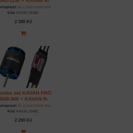
542-1150 + KAVAN R-
80SB Plus
stupnost:
do 2 pracovních dnů
Kód:
KAV30.1638C
2 390 Kč
ombo set KAVAN PRO
3548-900 + KAVAN R-
60SB Plus
stupnost:
do 2 pracovních dnů
Kód:
KAV30.1648C
2 290 Kč