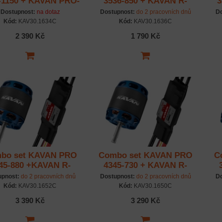
-1150 + KAVAN PRO-
3536-850 + KAVAN R-
3
60SB
50SB Plus
Dostupnost:
na dotaz
Dostupnost:
do 2 pracovních dnů
Do
Kód:
KAV30.1634C
Kód:
KAV30.1636C
2 390 Kč
1 790 Kč
bo set KAVAN PRO
Combo set KAVAN PRO
C
45-880 +KAVAN R-
4345-730 + KAVAN R-
80SB Plus
80SB Plus
upnost:
do 2 pracovních dnů
Dostupnost:
do 2 pracovních dnů
Do
Kód:
KAV30.1652C
Kód:
KAV30.1650C
3 390 Kč
3 290 Kč