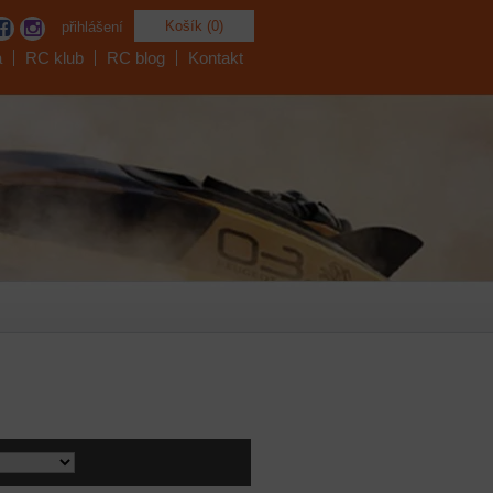
Košík (0)
přihlášení
a
RC klub
RC blog
Kontakt