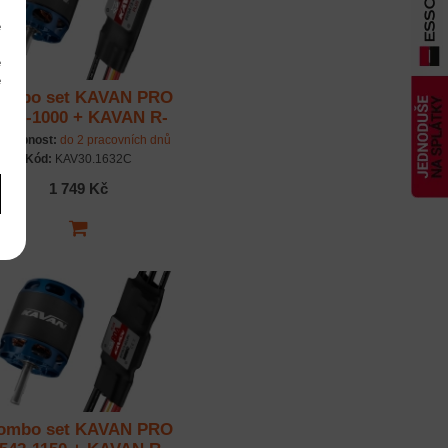
e
m
é
é
ombo set KAVAN PRO
m
536-1000 + KAVAN R-
50SB Plus
stupnost:
do 2 pracovních dnů
Kód:
KAV30.1632C
1 749 Kč
ombo set KAVAN PRO