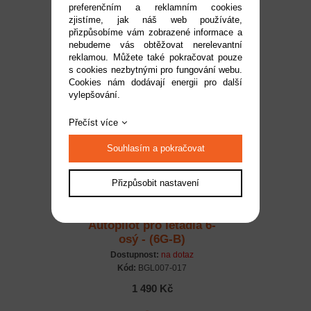
preferenčním a reklamním cookies
osá - (3G-A V2)
zjistíme, jak náš web používáte,
Dostupnost:
na dotaz
přizpůsobíme vám zobrazené informace a
Kód:
BGL007-0152
nebudeme vás obtěžovat nerelevantní
reklamou. Můžete také pokračovat pouze
1 490 Kč
s cookies nezbytnými pro fungování webu.
Cookies nám dodávají energii pro další
vylepšování.
Přečíst více
Souhlasím a pokračovat
Přizpůsobit nastavení
Autopilot pro letadla 6-
osý - (6G-B)
Dostupnost:
na dotaz
Kód:
BGL007-017
1 490 Kč