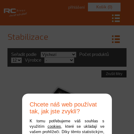
Košík (0)
přihlášení
Stabilizace
Seřadit podle
Počet produktů
Výrobce
Zrušit filtry
Chcete náš web používat
tak, jak jste zvyklí?
K tomu potřebujeme váš souhlas s
využitím
cookies
, které se ukládají ve
Stabilizace pro letadla 3-
vašem prohlížeči. Díky těmto statistickým,