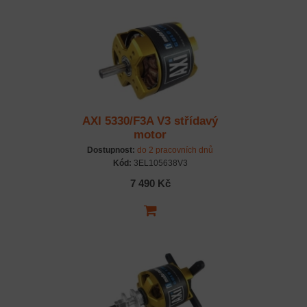
AXI 5330/F3A V3 střídavý
motor
Dostupnost:
do 2 pracovních dnů
Kód:
3EL105638V3
7 490 Kč