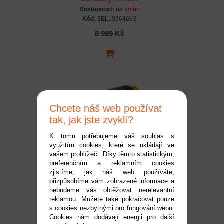
Dostupnost:
na dotaz
Kód:
3EL105646V3
8 989 Kč
Chcete náš web používat
tak, jak jste zvyklí?
K tomu potřebujeme váš souhlas s
využitím
cookies
, které se ukládají ve
AXI 5345/18HD V3
vašem prohlížeči. Díky těmto statistickým,
preferenčním a reklamním cookies
střídavý motor
zjistíme, jak náš web používáte,
Dostupnost:
do 2 pracovních dnů
přizpůsobíme vám zobrazené informace a
Kód:
3EL105642V3
nebudeme vás obtěžovat nerelevantní
reklamou. Můžete také pokračovat pouze
9 590 Kč
s cookies nezbytnými pro fungování webu.
Cookies nám dodávají energii pro další