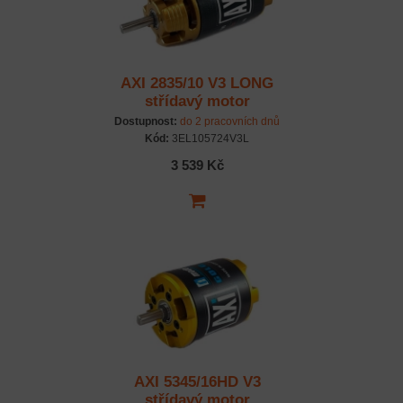
AXI 2835/10 V3 LONG
střídavý motor
Dostupnost:
do 2 pracovních dnů
Kód:
3EL105724V3L
3 539 Kč
AXI 5345/16HD V3
střídavý motor