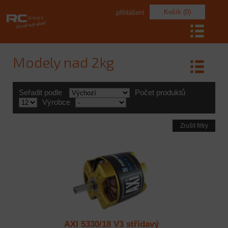
Košík (0)
přihlášení
Modely nad 2kg
Seřadit podle
Počet produktů
Výrobce
Zrušit filtry
AXI 5330/18 V3 střídavý