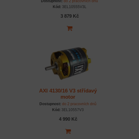
Dostupnost:
do 2 pracovních dnů
Kód:
3EL10555V3L
3 879 Kč
AXI 4130/16 V3 střídavý
motor
Dostupnost:
do 2 pracovních dnů
Kód:
3EL10557V3
4 990 Kč