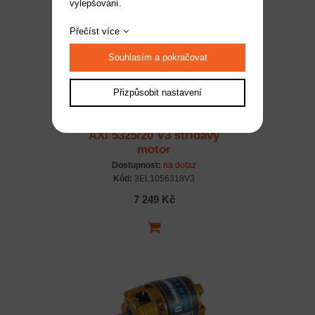
vylepšování.
Přečíst více
Souhlasím a pokračovat
Přizpůsobit nastavení
AXI 5325/20 V3 střídavý
motor
Dostupnost:
na dotaz
Kód:
3EL1056318V3
7 249 Kč