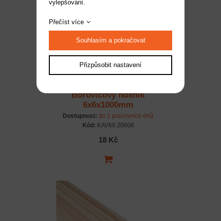
vylepšování.
Přečíst více
Souhlasím a pokračovat
Přizpůsobit nastavení
Borovicový nosník
6x6x1000mm
Dostupnost:
do 2 pracovních dnů
Kód:
KAV60.20606
18 Kč