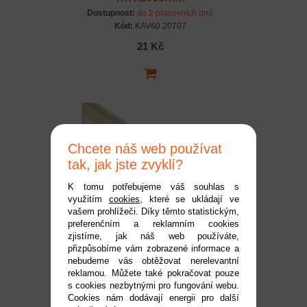
Dostupnost:
do 2 pracovních dnů
Kód:
KAV60.20707
21 Kč
Chcete náš web používat
tak, jak jste zvyklí?
K tomu potřebujeme váš souhlas s
využitím
cookies
, které se ukládají ve
Borovicový nosník
vašem prohlížeči. Díky těmto statistickým,
preferenčním a reklamním cookies
6x10x1000mm
zjistíme, jak náš web používáte,
Dostupnost:
do 2 pracovních dnů
přizpůsobíme vám zobrazené informace a
Kód:
KAV60.20610
nebudeme vás obtěžovat nerelevantní
reklamou. Můžete také pokračovat pouze
21 Kč
s cookies nezbytnými pro fungování webu.
Cookies nám dodávají energii pro další