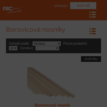
Košík (0)
přihlášení
Borovicové nosníky
Seřadit podle
Počet produktů
Výrobce
Zrušit filtry
Borovicový nosník