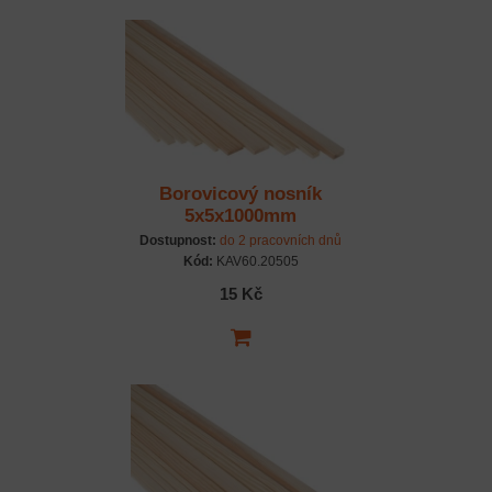
Borovicový nosník
5x5x1000mm
Dostupnost:
do 2 pracovních dnů
Kód:
KAV60.20505
15 Kč