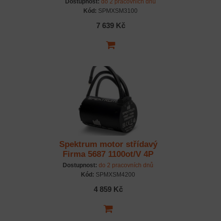
Sensored
Dostupnost:
do 2 pracovních dnů
Kód:
SPMXSM3100
7 639 Kč
Spektrum motor střídavý
Firma 5687 1100ot/V 4P
8mm
Dostupnost:
do 2 pracovních dnů
Kód:
SPMXSM4200
4 859 Kč