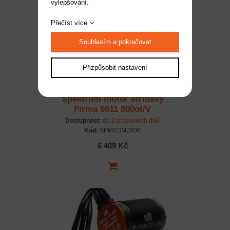
vylepšování.
Přečíst více
Souhlasím a pokračovat
Přizpůsobit nastavení
Spektrum motor střídavý
Firma 5611 800ot/V
Dostupnost:
do 2 pracovních dnů
Kód:
SPMXSM2600
6 409 Kč