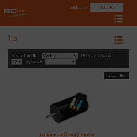
Košík (0)
přihlášení
1:5
Seřadit podle
Počet produktů
Výrobce
Zrušit filtry
Traxxas střídavý motor