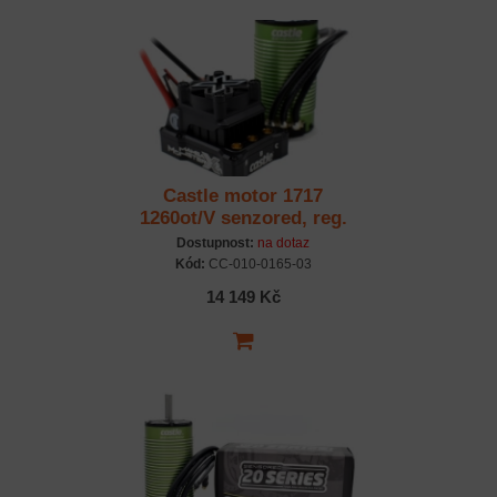
Castle motor 1717
1260ot/V senzored, reg.
Mamba Monster X 8S
Dostupnost:
na dotaz
Kód:
CC-010-0165-03
14 149 Kč