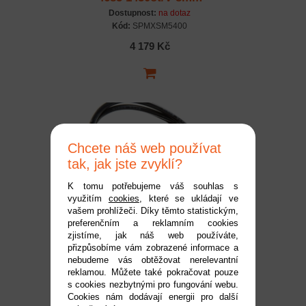
Dostupnost:
na dotaz
Kód:
SPMXSM5400
4 179 Kč
Chcete náš web používat
tak, jak jste zvyklí?
K tomu potřebujeme váš souhlas s
využitím
cookies
, které se ukládají ve
Spektrum Smart motor
vašem prohlížeči. Díky těmto statistickým,
preferenčním a reklamním cookies
střídavý Firma 780ot/V
zjistíme, jak náš web používáte,
Dostupnost:
do 2 pracovních dnů
přizpůsobíme vám zobrazené informace a
Kód:
SPMXSM1100
nebudeme vás obtěžovat nerelevantní
reklamou. Můžete také pokračovat pouze
4 479 Kč
s cookies nezbytnými pro fungování webu.
Cookies nám dodávají energii pro další