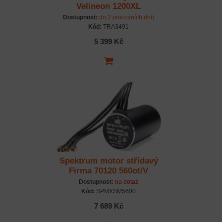
Velineon 1200XL
Dostupnost:
do 2 pracovních dnů
Kód:
TRA3491
5 399 Kč
Spektrum motor střídavý
Firma 70120 560ot/V
8mm
Dostupnost:
na dotaz
Kód:
SPMXSM5600
7 689 Kč