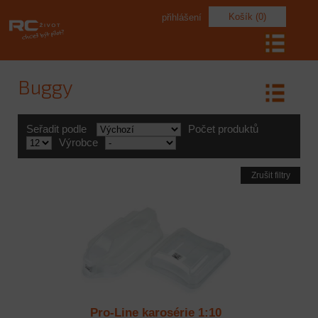
Košík (0)
přihlášení
Buggy
Seřadit podle
Počet produktů
Výrobce
Zrušit filtry
Pro-Line karosérie 1:10