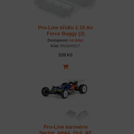
Pro-Line křídlo 1:10 Air
Force Buggy (2)
Dostupnost:
na dotaz
Kód:
PRO640517
539 Kč
Pro-Line karosérie
Sector, lehká, čirá: AE