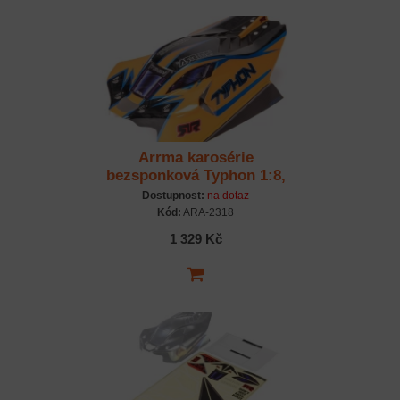
Arrma karosérie
bezsponková Typhon 1:8,
oranžová
Dostupnost:
na dotaz
Kód:
ARA-2318
1 329 Kč