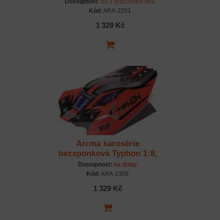
červená
Dostupnost:
do 2 pracovních dnů
Kód:
ARA-2251
1 329 Kč
Arrma karosérie
bezsponková Typhon 1:8,
černá
Dostupnost:
na dotaz
Kód:
ARA-2309
1 329 Kč