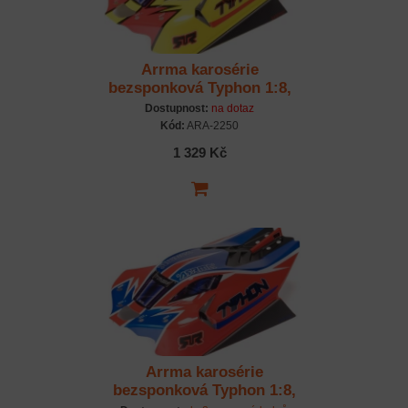
Arrma karosérie
bezsponková Typhon 1:8,
žlutá/červená
Dostupnost:
na dotaz
Kód:
ARA-2250
1 329 Kč
Arrma karosérie
bezsponková Typhon 1:8,