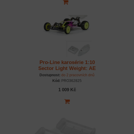
Pro-Line karosérie 1:10
Sector Light Weight: AE
B6.4
Dostupnost:
do 2 pracovních dnů
Kód:
PRO362825
1 009 Kč