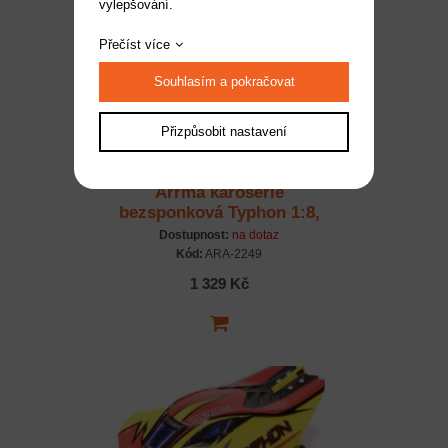
vylepšování.
Přečíst více
Souhlasím a pokračovat
Přizpůsobit nastavení
Arrma karosérie
bezsponková Typhon 1:8,
modrá
Dostupnost:
na dotaz
Kód:
ARA-2249
1 329 Kč