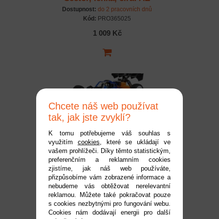
B7
Dostupnost:
do 2 pracovních dnů
Kód:
PRO365025
1 009 Kč
Chcete náš web používat
tak, jak jste zvyklí?
K tomu potřebujeme váš souhlas s
využitím
cookies
, které se ukládají ve
Pro-Line karosérie 1:8
vašem prohlížeči. Díky těmto statistickým,
preferenčním a reklamním cookies
Sector nenabarvená: AE
zjistíme, jak náš web používáte,
RC8B4.1
Dostupnost:
do 2 pracovních dnů
přizpůsobíme vám zobrazené informace a
Kód:
PRO365700
nebudeme vás obtěžovat nerelevantní
reklamou. Můžete také pokračovat pouze
1 069 Kč
s cookies nezbytnými pro fungování webu.
Cookies nám dodávají energii pro další