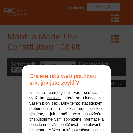
Košík (0)
přihlášení
Mantua Model USS
Constitution 1:98 kit
Seřadit podle
Počet produktů
Výrobce
Chcete náš web používat
tak, jak jste zvyklí?
Zrušit filtry
K tomu potřebujeme váš souhlas s
využitím
cookies
, které se ukládají ve
vašem prohlížeči. Díky těmto statistickým,
preferenčním a reklamním cookies
zjistíme, jak náš web používáte,
přizpůsobíme vám zobrazené informace a
nebudeme vás obtěžovat nerelevantní
reklamou. Můžete také pokračovat pouze