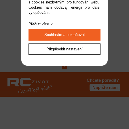
s cookies nezbytnými pro fungování webu.
Mantua Model Sada
Cookies nám dodávají energii pro další
vylepšování.
vlajek: USS Constitution
1:98
Dostupnost:
na dotaz
Přečíst více
Kód:
KR-837454
269 Kč
Souhlasím a pokračovat
Přizpůsobit nastavení
1
Chcete poradit?
Napište nám