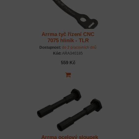
Arrma tyč řízení CNC
7075 hliník - TLR
Dostupnost:
do 2 pracovních dnů
Kód:
ARA340185
559 Kč
Arrma ocelový sloupek