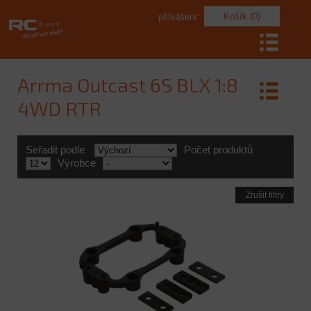
Košík (0)
přihlášení
Arrma Outcast 6S BLX 1:8
4WD RTR
Seřadit podle
Počet produktů
Výrobce
Zrušit filtry