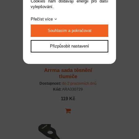
Cookies nám dodávají energii pro další
vylepšování.
Přečíst více
Souhlasím a pokračovat
Přizpůsobit nastavení
Arrma sada těsnění
tlumiče
Dostupnost:
do 2 pracovních dnů
Kód:
ARA330729
119 Kč