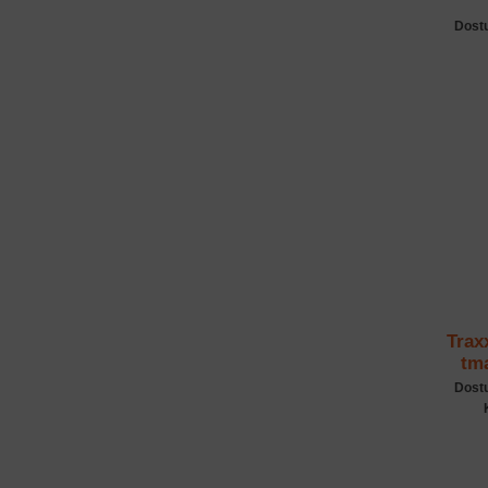
Dost
Trax
tma
Dost