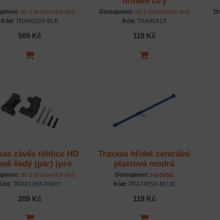
hřídele čirý
upnost:
do 2 pracovních dnů
Dostupnost:
do 2 pracovních dnů
Do
Kód:
TRA9022X-BLK
Kód:
TRA9041X
569 Kč
119 Kč
xas závěs těhlice HD
Traxxas hřídel centrální
vě šedý (pár) (pro
plastová modrá
#9180, #9181)
upnost:
do 2 pracovních dnů
Dostupnost:
na dotaz
Kód:
TRA9136X-DGRY
Kód:
TRA7455X-BLUE
209 Kč
119 Kč