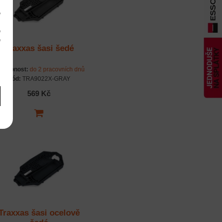
e
m
é
é
Traxxas šasi šedé
m
stupnost:
do 2 pracovních dnů
Kód:
TRA9022X-GRAY
569 Kč
Traxxas šasi ocelově