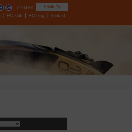
Košík (0)
přihlášení
a
RC klub
RC blog
Kontakt