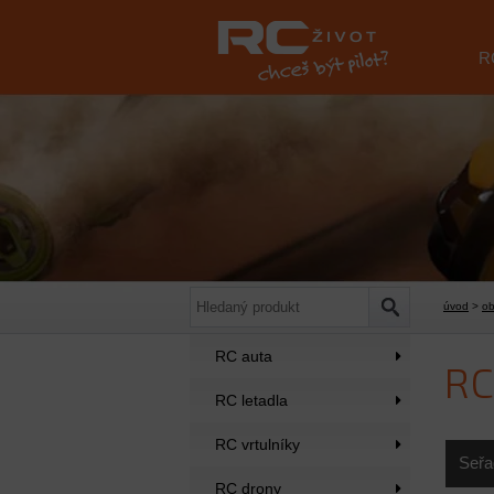
R
úvod
>
o
RC auta
RC
RC letadla
RC vrtulníky
Seřa
RC drony