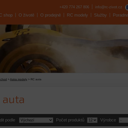
+420 774 267 806
info@rc-zivot.cz
C shop
O životě
O prodejně
RC modely
Služby
Poradn
bchod
>
Astra modely
> RC auta
 auta
dit podle
Počet produktů
Výrobce