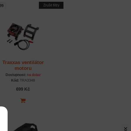
Zrušit filtry
Traxxas ventilátor
motoru
Dostupnost:
na dotaz
Kód:
TRA3348
699 Kč