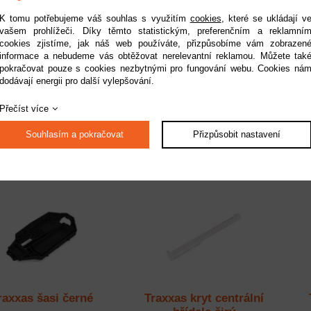
K tomu potřebujeme váš souhlas s využitím
cookies
, které se ukládají v
vašem prohlížeči. Díky těmto statistickým, preferenčním a reklamní
cookies zjistíme, jak náš web používáte, přizpůsobíme vám zobrazen
informace a nebudeme vás obtěžovat nerelevantní reklamou. Můžete tak
xxas Slash Ultimate
Traxxas Rustler 1:10 VX3
pokračovat pouze s cookies nezbytnými pro fungování webu. Cookies ná
:10 VXL 4WD RTR
RTR 40. výročí
dodávají energii pro další vylepšování.
zelený
upnost:
do 2 pracovních dnů
Dostupnost:
na dotaz
Do
Přečíst více
Kód:
TRA68277-4-GRN
Kód:
TRA37454-4-40TH
13 999 Kč
8 199 Kč
Souhlasím a pokračovat
Přizpůsobit nastavení
raxxas šasi černé
Traxxas kryt centrální