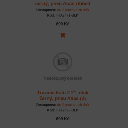
černý, pneu Alias ribbed
(2) (Bandit přední)
Dostupnost:
do 2 pracovních dnů
Kód:
TRA2471-BLK
699 Kč
Traxxas kolo 2.2", disk
černý, pneu Alias (2)
(Bandit zadní)
Dostupnost:
do 2 pracovních dnů
Kód:
TRA2470-BLK
699 Kč