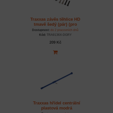
Traxxas závěs těhlice HD
tmavě šedý (pár) (pro
#9180, #9181)
Dostupnost:
do 2 pracovních dnů
Kód:
TRA9136X-DGRY
209 Kč
Traxxas hřídel centrální
plastová modrá