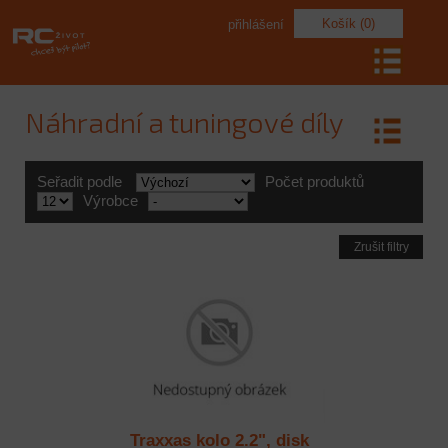
Košík (0)
přihlášení
Náhradní a tuningové díly
Seřadit podle
Počet produktů
Výrobce
Zrušit filtry
Traxxas kolo 2.2", disk