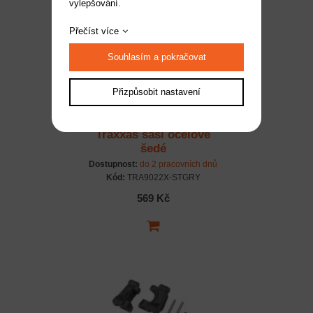
vylepšování.
Přečíst více
Souhlasím a pokračovat
Přizpůsobit nastavení
Traxxas šasi ocelově
šedé
Dostupnost:
do 2 pracovních dnů
Kód:
TRA9022X-STGRY
569 Kč