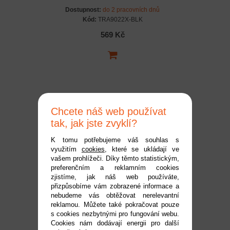
Dostupnost:
do 2 pracovních dnů
Kód:
TRA9022X-BLK
569 Kč
Chcete náš web používat
tak, jak jste zvyklí?
K tomu potřebujeme váš souhlas s
využitím
cookies
, které se ukládají ve
Traxxas kryt centrální
vašem prohlížeči. Díky těmto statistickým,
preferenčním a reklamním cookies
hřídele čirý
zjistíme, jak náš web používáte,
Dostupnost:
do 2 pracovních dnů
přizpůsobíme vám zobrazené informace a
Kód:
TRA9041X
nebudeme vás obtěžovat nerelevantní
reklamou. Můžete také pokračovat pouze
119 Kč
s cookies nezbytnými pro fungování webu.
Cookies nám dodávají energii pro další