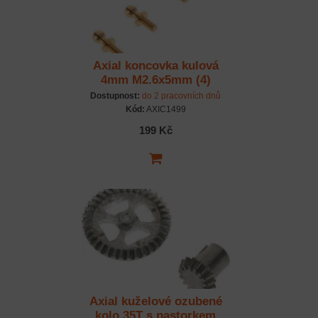
Axial koncovka kulová
4mm M2.6x5mm (4)
Dostupnost:
do 2 pracovních dnů
Kód:
AXIC1499
199 Kč
Axial kuželové ozubené
kolo 35T s pastorkem