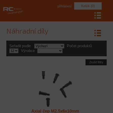
Košík (0)
přihlášení
Náhradní díly
Seřadit podle
Počet produktů
Výrobce
Zrušit filtry
Axial čep M2.5x6x10mm