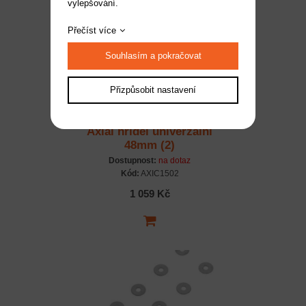
vylepšování.
Přečíst více
Souhlasím a pokračovat
Přizpůsobit nastavení
Axial hřídel univerzální
48mm (2)
Dostupnost:
na dotaz
Kód:
AXIC1502
1 059 Kč