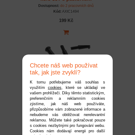
15T
Dostupnost:
do 2 pracovních dnů
Kód:
AXIC1494
199 Kč
Chcete náš web používat
tak, jak jste zvyklí?
K tomu potřebujeme váš souhlas s
využitím
cookies
, které se ukládají ve
Axial čep M2.5x6x12mm
vašem prohlížeči. Díky těmto statistickým,
preferenčním a reklamním cookies
(6)
zjistíme, jak náš web používáte,
Dostupnost:
do 2 pracovních dnů
přizpůsobíme vám zobrazené informace a
Kód:
AXIC1490
nebudeme vás obtěžovat nerelevantní
reklamou. Můžete také pokračovat pouze
119 Kč
s cookies nezbytnými pro fungování webu.
Cookies nám dodávají energii pro další