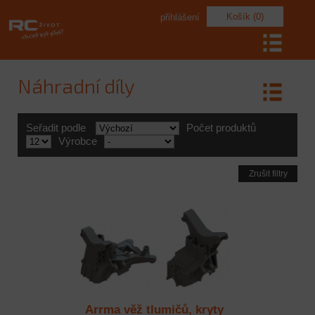
Košík (0)
přihlášení
Náhradní díly
Seřadit podle
Počet produktů
Výrobce
Zrušit filtry
Arrma věž tlumičů, kryty