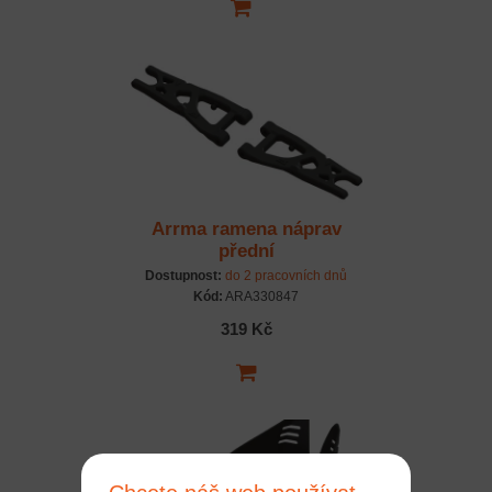
Arrma ramena náprav
přední
Dostupnost:
do 2 pracovních dnů
Kód:
ARA330847
319 Kč