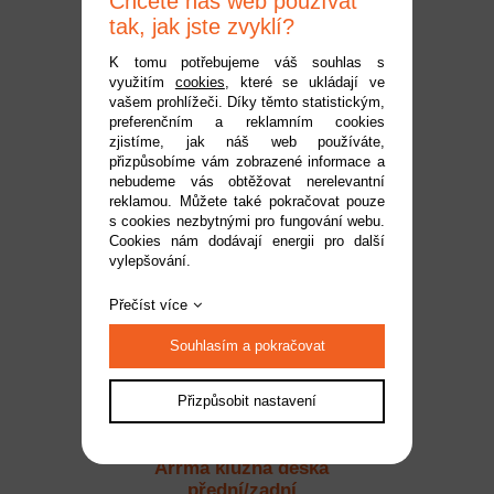
Chcete náš web používat
tak, jak jste zvyklí?
K tomu potřebujeme váš souhlas s
využitím
cookies
, které se ukládají ve
Arrma boční bárazníky
vašem prohlížeči. Díky těmto statistickým,
preferenčním a reklamním cookies
zjistíme, jak náš web používáte,
Dostupnost:
do 2 pracovních dnů
přizpůsobíme vám zobrazené informace a
Kód:
ARA320825
nebudeme vás obtěžovat nerelevantní
reklamou. Můžete také pokračovat pouze
449 Kč
s cookies nezbytnými pro fungování webu.
Cookies nám dodávají energii pro další
vylepšování.
Přečíst více
Souhlasím a pokračovat
Přizpůsobit nastavení
Arrma kluzná deska
přední/zadní