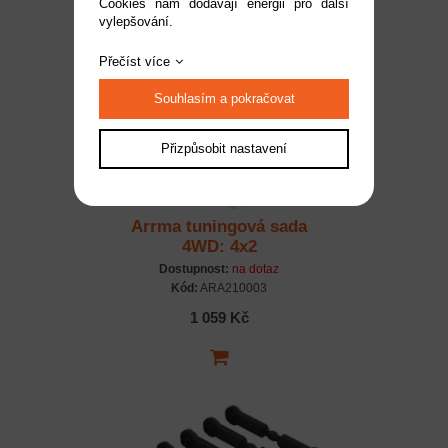
Cookies nám dodávají energii pro další
vylepšování.
Přečíst více
Souhlasím a pokračovat
Přizpůsobit nastavení
Arrma tuningová sada
4WD: 4x2
Dostupnost:
na dotaz
Kód:
ARA210003
1 059 Kč