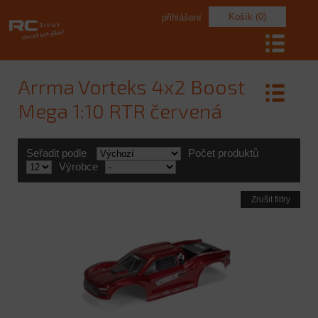
Košík (0)
přihlášení
Arrma Vorteks 4x2 Boost
Mega 1:10 RTR červená
Seřadit podle
Počet produktů
Výrobce
Zrušit filtry